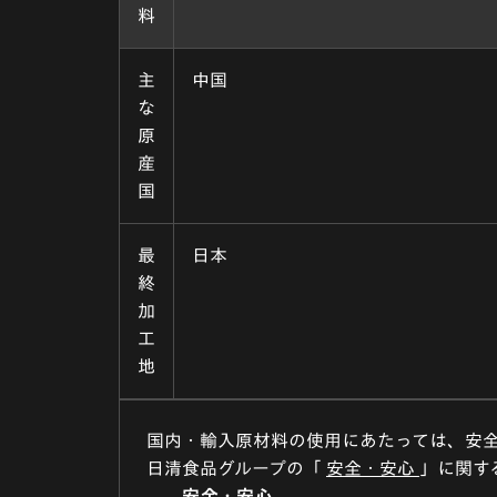
料
主
中国
な
原
産
国
最
日本
終
加
工
地
国内・輸入原材料の使用にあたっては、安
日清食品グループの「
安全・安心
」に関す
安全・安心