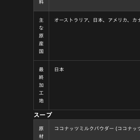
料
主
オーストラリア、日本、アメリカ、カ
な
原
産
国
最
日本
終
加
工
地
スープ
原
ココナッツミルクパウダー (ココナッツ
材