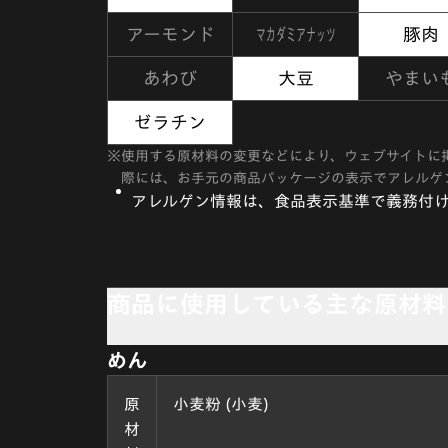
マカダミアナッツ
アーモンド
豚肉
あわび
大豆
やまい
ゼラチン
※
使用する原材料の変更などにより、ウェブサイトに
際には、お手元の商品パッケージの表示でアレルゲ
アレルゲン情報は、食品表示基準で義務付け
商品に使用している主な原材料
めん
原
小麦粉 (小麦)
材