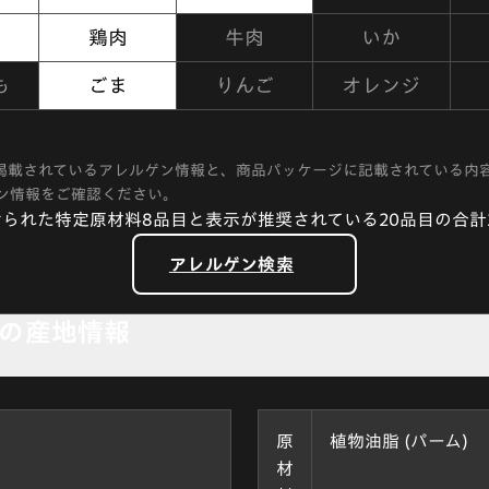
鶏肉
牛肉
いか
も
ごま
りんご
オレンジ
掲載されているアレルゲン情報と、商品パッケージに記載されている内
ン情報をご確認ください。
られた特定原材料8品目と表示が推奨されている20品目の合計
アレルゲン検索
の産地情報
原
植物油脂 (パーム)
材