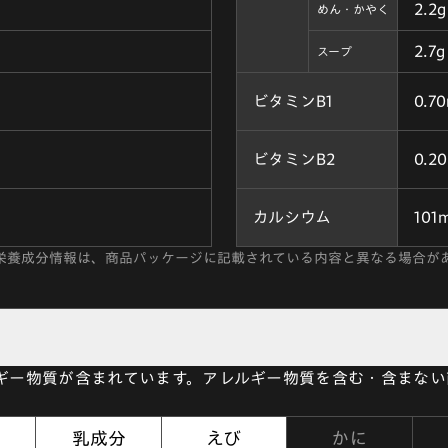
2.2g
めん・かやく
2.7g
スープ
ビタミンB1
0.7
ビタミンB2
0.2
カルシウム
101
栄養成分情報は、商品パッケージに記載されている内容と異なる場合が
ルギー物質が含まれています。アレルギー物質を含む・含まな
乳成分
えび
かに