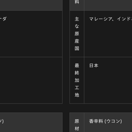
料
ナダ
主
マレーシア、インド
な
原
産
国
最
日本
終
加
工
地
)
原
香辛料 (ウコン)
材