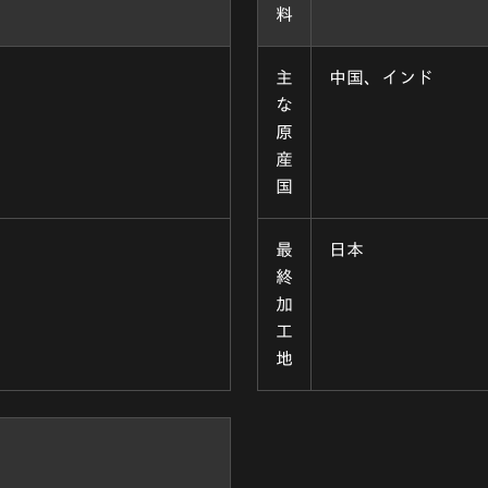
料
主
中国、インド
な
原
産
国
最
日本
終
加
工
地