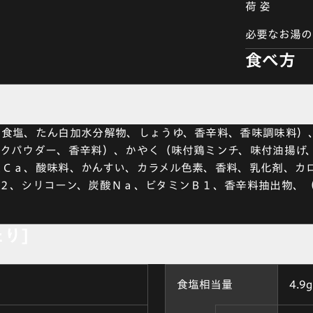
荷 姿
必要なお湯の
食べ方
、食塩、たん白加水分解物、しょうゆ、香辛料、香味調味料）
ルクパウダー、香辛料）、かやく（味付鶏ミンチ、味付油揚げ
Ｃａ、酸味料、かんすい、カラメル色素、香料、乳化剤、カ
２、シリコーン、炭酸Ｎａ、ビタミンＢ１、香辛料抽出物、
たり]
食塩相当量
4.9g