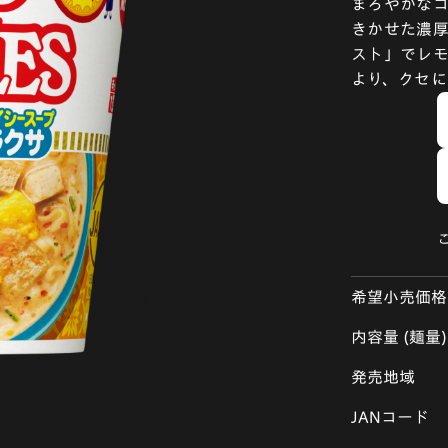
まろやかな
きかせた濃
スト」でレ
より、クセに
希望小売価格
内容量 (麺量)
発売地域
JANコード