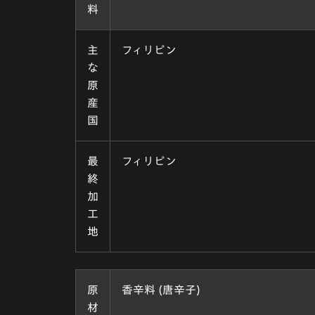
料
主
フィリピン
な
原
産
国
最
フィリピン
終
加
工
地
原
香辛料 (唐辛子)
材