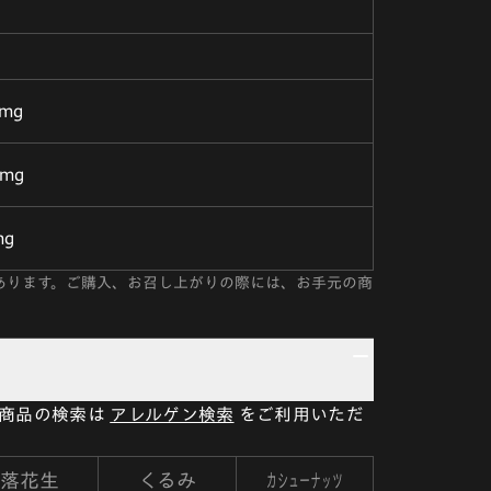
0mg
0mg
mg
あります。ご購入、お召し上がりの際には、お手元の商
い商品の検索は
アレルゲン検索
をご利用いただ
カシューナッツ
落花生
くるみ