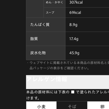
307kcal
めん・かやく
69kcal
スープ
たんぱく質
8.9g
脂質
17.4g
炭水化物
45.9g
・
ウェブサイトに掲載されている本商品の原材料名と
品パッケージの表示をご確認ください。
アレルゲン情報
本品の原材料には下表の ■ で塗られたアレ
けます。
小麦
そば
卵