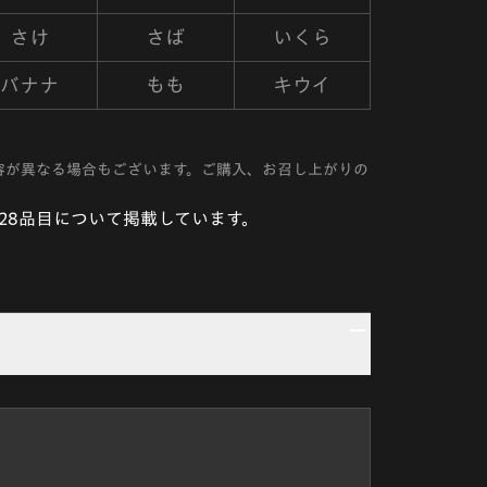
さけ
さば
いくら
バナナ
もも
キウイ
容が異なる場合もございます。ご購入、お召し上がりの
28品目について掲載しています。