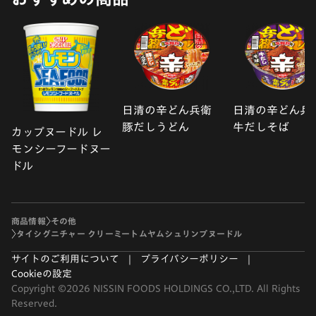
日清の辛どん兵衛
日清の辛どん兵
豚だしうどん
牛だしそば
カップヌードル レ
モンシーフードヌー
ドル
商品情報
その他
タイシグニチャー クリーミートムヤムシュリンプヌードル
サイトのご利用について
プライバシーポリシー
Cookieの設定
Copyright ©2026 NISSIN FOODS HOLDINGS CO.,LTD. All Rights
Reserved.