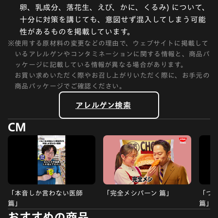
卵、乳成分、落花生、えび、かに、くるみ) について、
十分に対策を講じても、意図せず混入してしまう可能
性があるものを掲載しています。
※
使用する原材料の変更などの理由で、ウェブサイトに掲載して
いるアレルゲンやコンタミネーションに関する情報と、商品パ
ッケージに記載している情報が異なる場合があります。
お買い求めいただく際やお召し上がりいただく際に、お手元の
商品パッケージでご確認ください。
アレルゲン検索
CM
「本音しか言わない医師
「完全メシパーン 篇」
「つ
篇」
篇」
おすすめの商品