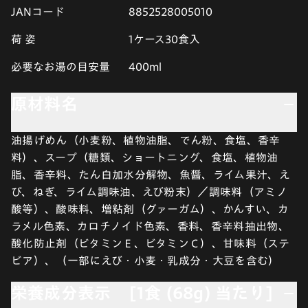
JANコード
8852528005010
荷 姿
1ケース30食入
必要なお湯の目安量
400ml
原材料名
油揚げめん（小麦粉、植物油脂、でん粉、食塩、香辛
料）、スープ（糖類、ショートニング、食塩、植物油
脂、香辛料、たん白加水分解物、魚醤、ライム果汁、え
び、ねぎ、ライム調味油、えび粉末）／調味料（アミノ
酸等）、酸味料、増粘剤（グァーガム）、かんすい、カ
ラメル色素、カロチノイド色素、香料、香辛料抽出物、
酸化防止剤（ビタミンＥ、ビタミンＣ）、甘味料（ステ
ビア）、（一部にえび・小麦・乳成分・大豆を含む）
栄養成分表示 [1食 (68g) 当たり]