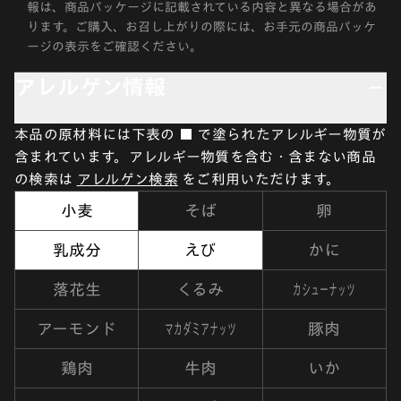
報は、商品パッケージに記載されている内容と異なる場合があ
ります。ご購入、お召し上がりの際には、お手元の商品パッケ
ージの表示をご確認ください。
アレルゲン情報
本品の原材料には下表の ■ で塗られたアレルギー物質が
含まれています。アレルギー物質を含む・含まない商品
の検索は
アレルゲン検索
をご利用いただけます。
小麦
そば
卵
乳成分
えび
かに
カシューナッツ
落花生
くるみ
マカダミアナッツ
アーモンド
豚肉
鶏肉
牛肉
いか