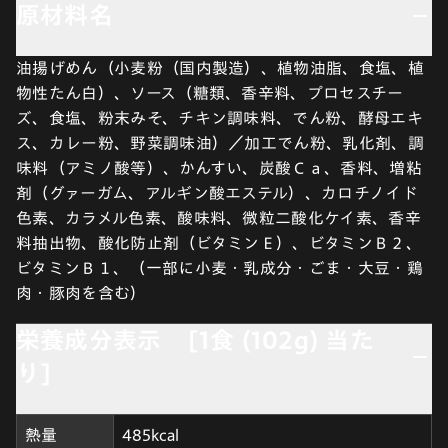
原材料名
油揚げめん（小麦粉（国内製造）、植物油脂、食塩、植
物性たん白）、ソース（糖類、香辛料、プロセスチー
ズ、食塩、粉末みそ、チキン調味料、でん粉、酵母エキ
ス、カレー粉、野菜調味油）／加工でん粉、乳化剤、調
味料（アミノ酸等）、かんすい、炭酸Ｃａ、香料、増粘
剤（グァーガム、アルギン酸エステル）、カロチノイド
色素、カラメル色素、酸味料、微粒二酸化ケイ素、香辛
料抽出物、酸化防止剤（ビタミンＥ）、ビタミンＢ２、
ビタミンＢ１、（一部に小麦・乳成分・ごま・大豆・鶏
肉・豚肉を含む）
栄養成分表示 [1食 (102g) 当た
り]
熱量
485kcal