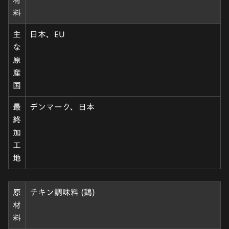
材
料
主
日本、EU
な
原
産
国
最
デンマーク、日本
終
加
工
地
原
チキン調味料 (鶏)
材
料