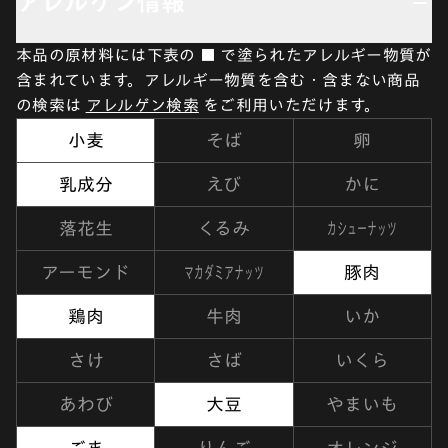
アレルゲン情報
本品の原材料には下表の ■ で塗られたアレルギー物質が
含まれています。アレルギー物質を含む・含まない商品
の検索は
アレルゲン検索
をご利用いただけます。
小麦
そば
卵
乳成分
えび
かに
カシューナッツ
落花生
くるみ
マカダミアナッツ
アーモンド
豚肉
鶏肉
牛肉
いか
さけ
さば
いくら
あわび
大豆
やまいも