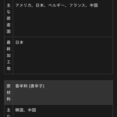
主
アメリカ、日本、ベルギー、フランス、中国
な
原
産
国
最
日本
終
加
工
地
原
香辛料 (唐辛子)
材
料
主
韓国、中国
な