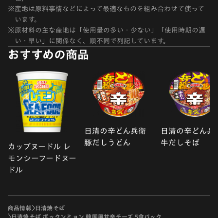
※
産地は原料事情などによって最適なものを組み合わせて使って
います。
※
原材料の主な産地は「使用量の多い・少ない」「使用時期の遅
い・早い」に関係なく、順不同で列記しています。
おすすめの商品
日清の辛どん兵衛
日清の辛どん兵
豚だしうどん
牛だしそば
カップヌードル レ
モンシーフードヌー
ドル
商品情報
日清焼そば
日清焼そば ポックンミョン 韓国風甘辛チーズ 5食パック