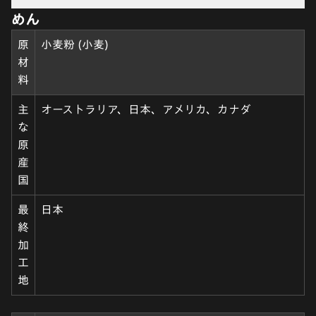
めん
原
小麦粉 (小麦)
材
料
主
オーストラリア、日本、アメリカ、カナダ
な
原
産
国
最
日本
終
加
工
地