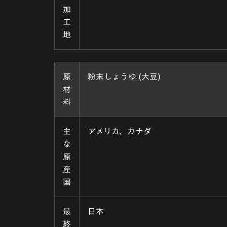
加
工
地
原
粉末しょうゆ (大豆)
材
料
主
アメリカ、カナダ
な
原
産
国
最
日本
終