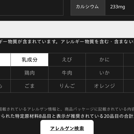
カルシウム
233mg
ルギー物質が含まれています。アレルギー物質を含む・含まな
乳成分
えび
かに
鶏肉
牛肉
いか
も
ごま
りんご
オレンジ
掲載されているアレルゲン情報と、商品パッケージに記載されている内
られた特定原材料8品目と表示が推奨されている20品目の合計
アレルゲン検索