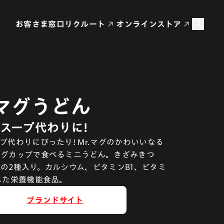
お客さま窓口
リクルート
オンラインストア
マグうどん
スープ代わりに!
プ代わりにぴったり! Mr.マグのかわいいなる
マグカップで食べるミニうどん。きざみきつ
の2種入り。カルシウム、ビタミンB1、ビタミ
した栄養機能食品。
ブランドサイト