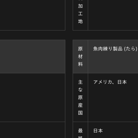
加
工
地
原
魚肉練り製品 (たら)
材
料
主
アメリカ、日本
な
原
産
国
最
日本