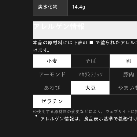
炭水化物
14.4g
アレルゲン情報
本品の原材料には下表の ■ で塗られたアレ
けます。
小麦
そば
卵
マカダミアナッツ
アーモンド
豚肉
あわび
大豆
やまい
ゼラチン
※
使用する原材料の変更などにより、ウェブサイトに
アレルゲン情報は、食品表示基準で義務付け