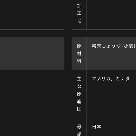
加
工
地
原
粉末しょうゆ (小麦)
材
料
主
アメリカ、カナダ
な
原
産
国
最
日本
終