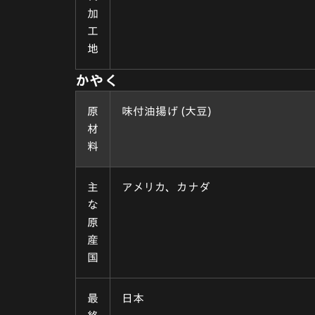
加
工
地
かやく
原
味付油揚げ (大豆)
材
料
主
アメリカ、カナダ
な
原
産
国
最
日本