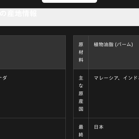
の産地情報
原
植物油脂 (パーム)
材
料
ナダ
主
マレーシア、インド
な
原
産
国
最
日本
終