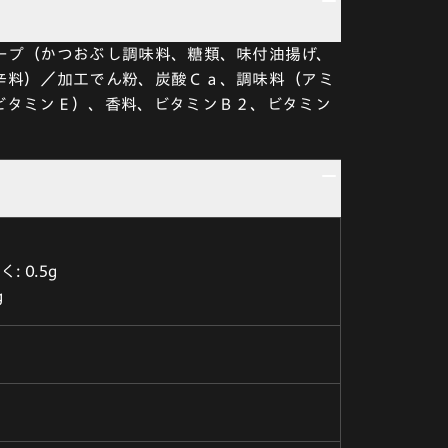
ープ（かつおぶし調味料、糖類、味付油揚げ、
辛料）／加工でん粉、炭酸Ｃａ、調味料（アミ
ビタミンＥ）、香料、ビタミンＢ２、ビタミン
 0.5g
g