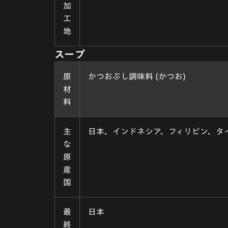
加
工
地
スープ
原
かつおぶし調味料 (かつお)
材
料
主
日本、インドネシア、フィリピン、タ
な
原
産
国
最
日本
終