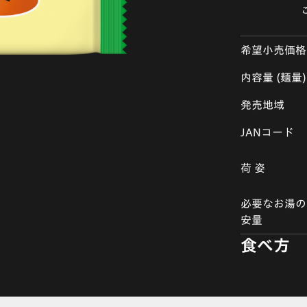
希望小売価格
内容量 (麺量)
発売地域
JANコード
荷 姿
必要なお湯の
安量
食べ方