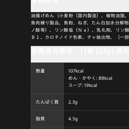
原材料名
油揚げめん（小麦粉（国内製造）、植物油脂
魚肉練り製品、魚粉、ねぎ、たん白加水分解
ノ酸等）、リン酸塩（Ｎａ）、乳化剤、リン酸
Ｂ１、カロチノイド色素、チャ抽出物、（一
栄養成分表示 [1食 (23g) 当
熱量
107kcal
めん・かやく: 88kcal
スープ: 19kcal
たんぱく質
2.3g
脂質
4.5g