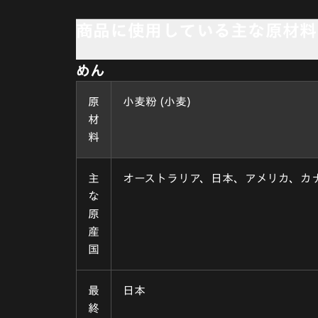
商品に使用している主な原材料
めん
原
小麦粉 (小麦)
材
料
主
オーストラリア、日本、アメリカ、カ
な
原
産
国
最
日本
終