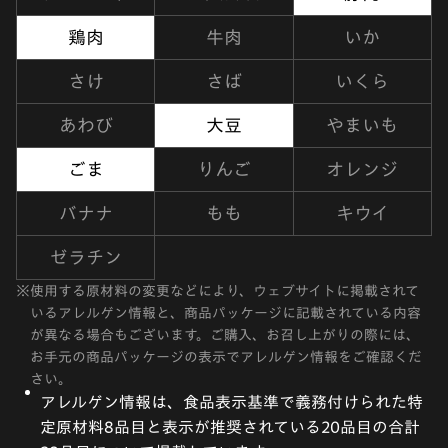
鶏肉
牛肉
いか
さけ
さば
いくら
あわび
大豆
やまいも
ごま
りんご
オレンジ
バナナ
もも
キウイ
ゼラチン
※
使用する原材料の変更などにより、ウェブサイトに掲載されて
いるアレルゲン情報と、商品パッケージに記載されている内容
が異なる場合もございます。ご購入、お召し上がりの際には、
お手元の商品パッケージの表示でアレルゲン情報をご確認くだ
さい。
アレルゲン情報は、食品表示基準で義務付けられた特
定原材料8品目と表示が推奨されている20品目の合計