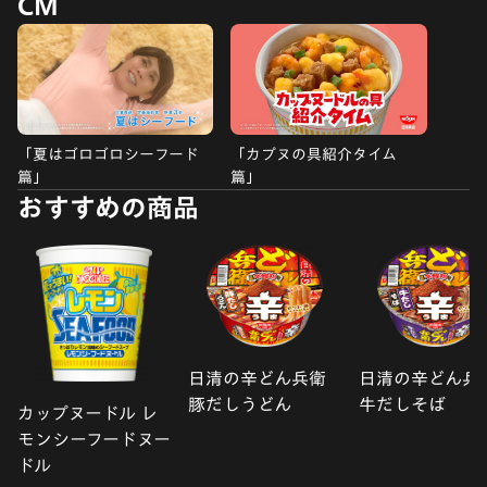
CM
「夏はゴロゴロシーフード
「カプヌの具紹介タイム
篇」
篇」
おすすめの商品
日清の辛どん兵衛
日清の辛どん兵
豚だしうどん
牛だしそば
カップヌードル レ
モンシーフードヌー
ドル