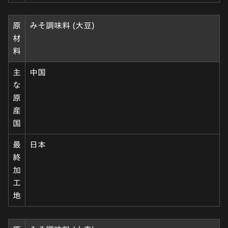
原
みそ調味料 (大豆)
材
料
主
中国
な
原
産
国
最
日本
終
加
工
地