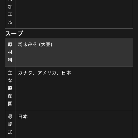
加
工
地
スープ
原
粉末みそ (大豆)
材
料
主
カナダ、アメリカ、日本
な
原
産
国
最
日本
終
加