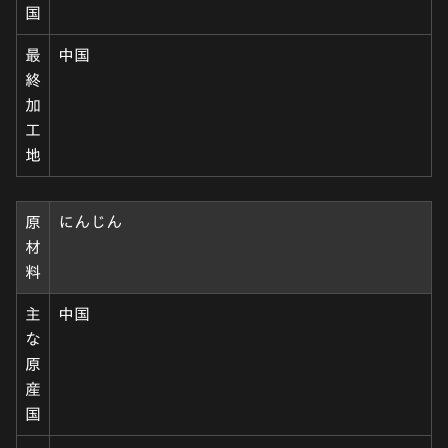
国
最
中国
終
加
工
地
原
にんじん
材
料
主
中国
な
原
産
国