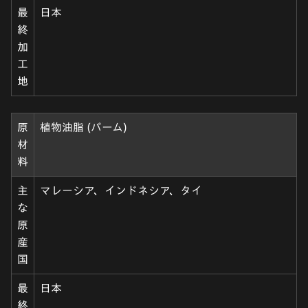
最
日本
終
加
工
地
原
植物油脂 (パーム)
材
料
主
マレーシア、インドネシア、タイ
な
原
産
国
最
日本
終