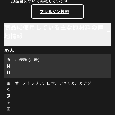
28品目について掲載しています。
アレルゲン検索
商品に使用している主な原材料の産
地情報
めん
原
小麦粉 (小麦)
材
料
主
オーストラリア、日本、アメリカ、カナダ
な
原
産
国