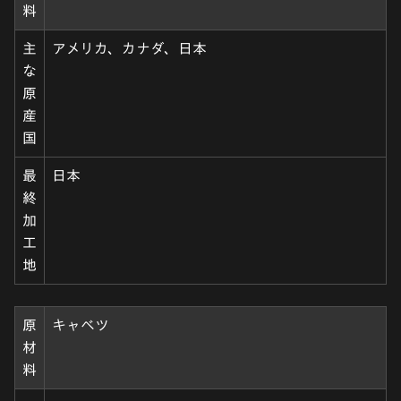
料
主
アメリカ、カナダ、日本
な
原
産
国
最
日本
終
加
工
地
原
キャベツ
材
料