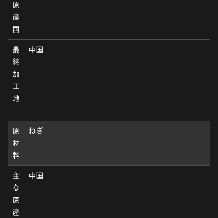
原
産
国
最
中国
終
加
工
地
原
ねぎ
材
料
主
中国
な
原
産