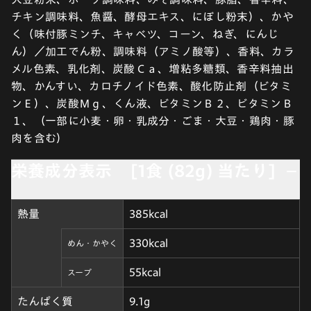
チキン調味料、魚醤、酵母エキス、にぼし粉末）、かや
く（味付豚ミンチ、キャベツ、コーン、ねぎ、にんじ
ん）／加工でん粉、調味料（アミノ酸等）、香料、カラ
メル色素、乳化剤、炭酸Ｃａ、増粘多糖類、香辛料抽出
物、かんすい、カロチノイド色素、酸化防止剤（ビタミ
ンＥ）、炭酸Ｍｇ、くん液、ビタミンＢ２、ビタミンＢ
１、（一部に小麦・卵・乳成分・ごま・大豆・鶏肉・豚
肉を含む）
栄養成分表示 [1食 (82g) 当たり]
熱量
385kcal
330kcal
めん・かやく
55kcal
スープ
たんぱく質
9.1g