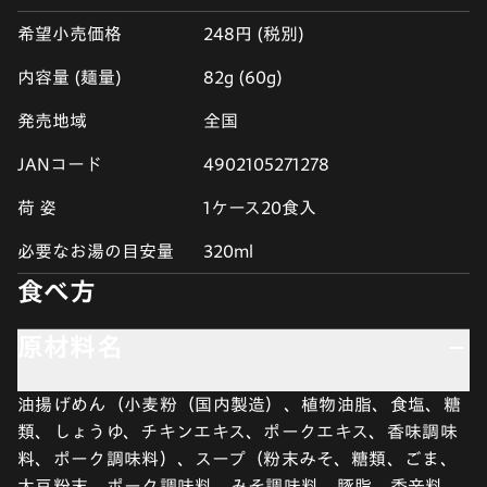
希望小売価格
248円 (税別)
内容量 (麺量)
82g (60g)
発売地域
全国
JANコード
4902105271278
荷 姿
1ケース20食入
必要なお湯の目安量
320ml
食べ方
原材料名
油揚げめん（小麦粉（国内製造）、植物油脂、食塩、糖
類、しょうゆ、チキンエキス、ポークエキス、香味調味
料、ポーク調味料）、スープ（粉末みそ、糖類、ごま、
大豆粉末、ポーク調味料、みそ調味料、豚脂、香辛料、