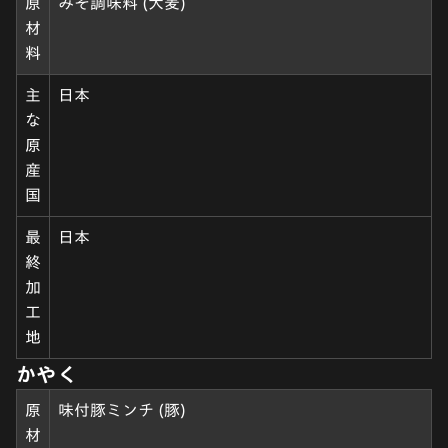
原
みそ調味料 (大麦)
材
料
主
日本
な
原
産
国
最
日本
終
加
工
地
かやく
原
味付豚ミンチ (豚)
材