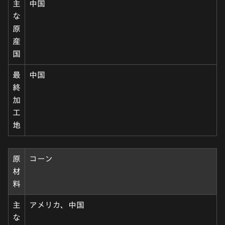
主
中国
な
原
産
国
最
中国
終
加
工
地
原
コーン
材
料
主
アメリカ、中国
な