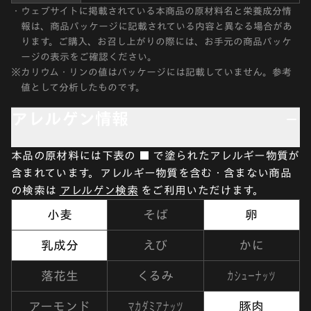
・
ウェブサイトに掲載されている本商品の原材料名と栄養成分情
報は、商品パッケージに記載されている内容と異なる場合があ
ります。ご購入、お召し上がりの際には、お手元の商品パッケ
ージの表示をご確認ください。
※
カリウム・リンの値はパッケージには記載していません。参考
値として分析したものです。
アレルゲン情報
本品の原材料には下表の ■ で塗られたアレルギー物質が
含まれています。アレルギー物質を含む・含まない商品
の検索は
アレルゲン検索
をご利用いただけます。
小麦
そば
卵
乳成分
えび
かに
カシューナッツ
落花生
くるみ
マカダミアナッツ
アーモンド
豚肉