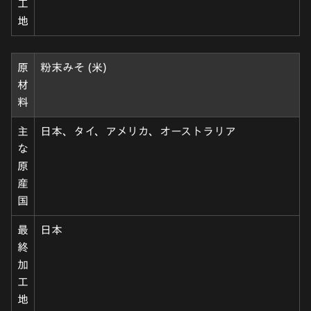
工
地
原
粉末みそ (米)
材
料
主
日本、タイ、アメリカ、オーストラリア
な
原
産
国
最
日本
終
加
工
地