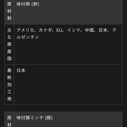
原
味付卵 (卵)
材
料
主
アメリカ、カナダ、EU、インド、中国、日本、ア
な
ルゼンチン
原
産
国
最
日本
終
加
工
地
原
味付豚ミンチ (豚)
材