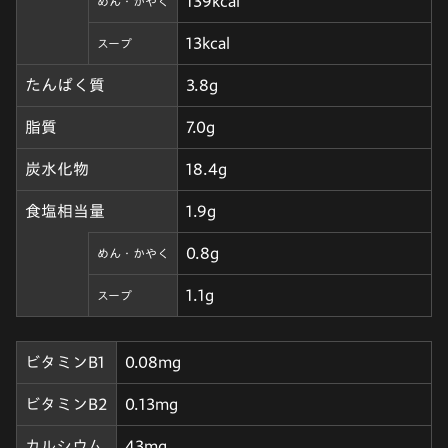
139kcal
めん・かやく
13kcal
スープ
たんぱく質
3.8g
脂質
7.0g
炭水化物
18.4g
食塩相当量
1.9g
0.8g
めん・かやく
1.1g
スープ
ビタミンB1
0.08mg
ビタミンB2
0.13mg
カルシウム
43mg