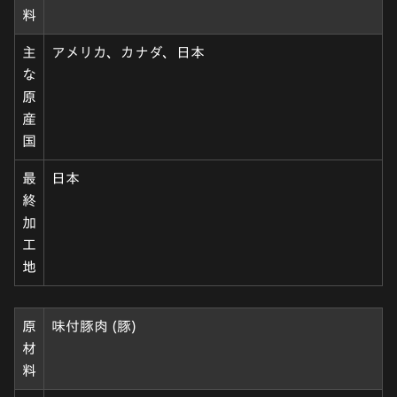
料
主
アメリカ、カナダ、日本
な
原
産
国
最
日本
終
加
工
地
原
味付豚肉 (豚)
材
料