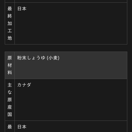
最
日本
終
加
工
地
原
粉末しょうゆ (小麦)
材
料
主
カナダ
な
原
産
国
最
日本