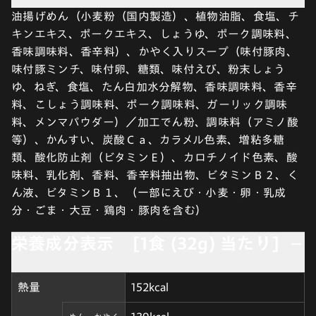
油揚げめん（小麦粉（国内製造）、植物油脂、食塩、チ
キンエキス、ポークエキス、しょうゆ、ポーク調味料、
香味調味料、香辛料）、かやく入りスープ（味付豚肉、
味付豚ミンチ、味付卵、糖類、味付えび、粉末しょう
ゆ、ねぎ、食塩、たん白加水分解物、香味調味料、香辛
料、こしょう調味料、ポーク調味料、ガーリック調味
料、メンマパウダー）／加工でん粉、調味料（アミノ酸
等）、かんすい、炭酸Ｃａ、カラメル色素、増粘多糖
類、酸化防止剤（ビタミンＥ）、カロチノイド色素、酸
味料、乳化剤、香料、香辛料抽出物、ビタミンＢ２、く
ん液、ビタミンＢ１、（一部にえび・小麦・卵・乳成
分・ごま・大豆・鶏肉・豚肉を含む）
栄養成分表示 [1食 (32g) 当たり]
熱量
152kcal