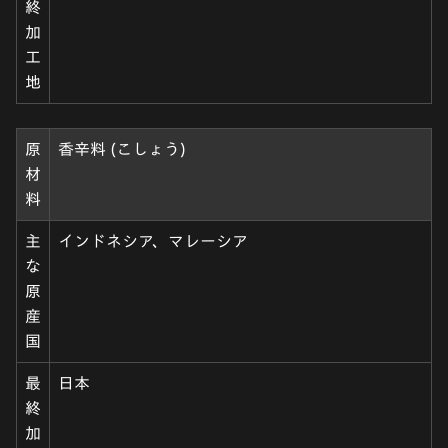
終
加
工
地
原
香辛料 (こしょう)
材
料
主
インドネシア、マレーシア
な
原
産
国
最
日本
終
加