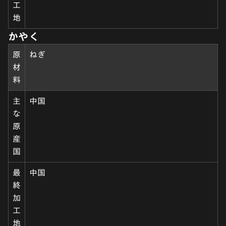
工
地
かやく
原
ねぎ
材
料
主
中国
な
原
産
国
最
中国
終
加
工
地