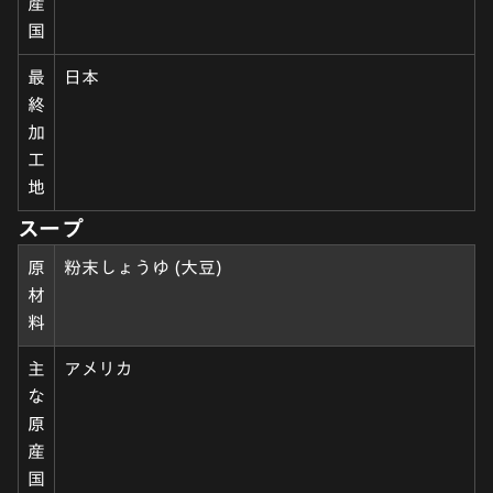
産
国
最
日本
終
加
工
地
スープ
原
粉末しょうゆ (大豆)
材
料
主
アメリカ
な
原
産
国