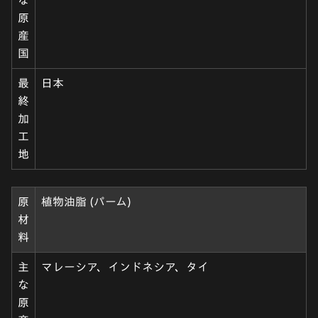
な
原
産
国
最
日本
終
加
工
地
原
植物油脂 (パーム)
材
料
主
マレーシア、インドネシア、タイ
な
原