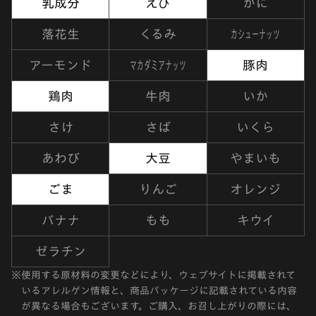
乳成分
えび
かに
カシューナッツ
落花生
くるみ
マカダミアナッツ
アーモンド
豚肉
鶏肉
牛肉
いか
さけ
さば
いくら
あわび
大豆
やまいも
ごま
りんご
オレンジ
バナナ
もも
キウイ
ゼラチン
※
使用する原材料の変更などにより、ウェブサイトに掲載されて
いるアレルゲン情報と、商品パッケージに記載されている内容
が異なる場合もございます。ご購入、お召し上がりの際には、