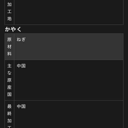
加
工
地
かやく
原
ねぎ
材
料
主
中国
な
原
産
国
最
中国
終
加
工