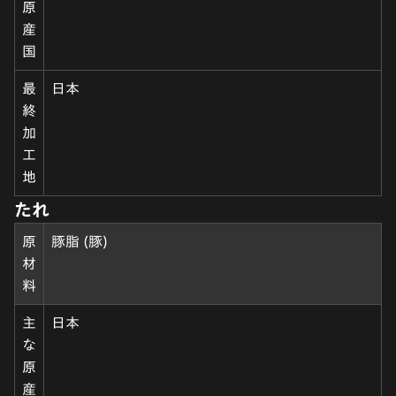
原
産
国
最
日本
終
加
工
地
たれ
原
豚脂 (豚)
材
料
主
日本
な
原
産