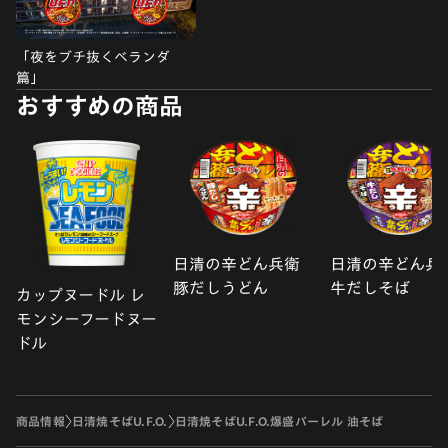
「夜をブチ抜くベランダ
篇」
おすすめの商品
日清の辛どん兵衛
日清の辛どん兵
豚だしうどん
牛だしそば
カップヌードル レ
モンシーフードヌー
ドル
商品情報
日清焼そばU.F.O.
日清焼そばU.F.O.爆盛バーレル 油そば