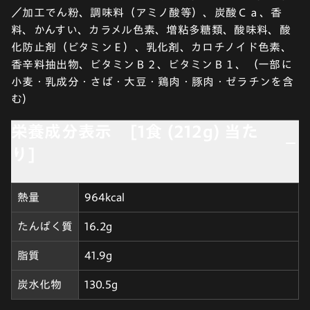
／加工でん粉、調味料（アミノ酸等）、炭酸Ｃａ、香
料、かんすい、カラメル色素、増粘多糖類、酸味料、酸
化防止剤（ビタミンＥ）、乳化剤、カロチノイド色素、
香辛料抽出物、ビタミンＢ２、ビタミンＢ１、（一部に
小麦・乳成分・さば・大豆・鶏肉・豚肉・ゼラチンを含
む）
栄養成分表示 [1食 (212g) 当た
り]
熱量
964kcal
たんぱく質
16.2g
脂質
41.9g
炭水化物
130.5g