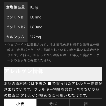
食塩相当量
10.1g
ビタミンB1
1.01mg
ビタミンB2
1.80mg
カルシウム
372mg
・
ウェブサイトに掲載されている本商品の原材料名と栄養成分情
報は、商品パッケージに記載されている内容と異なる場合があ
ります。ご購入、お召し上がりの際には、お手元の商品パッケ
ージの表示をご確認ください。
アレルゲン情報
本品の原材料には下表の ■ で塗られたアレルギー物質が
含まれています。アレルギー物質を含む・含まない商品
の検索は
アレルゲン検索
をご利用いただけます。
小麦
そば
卵