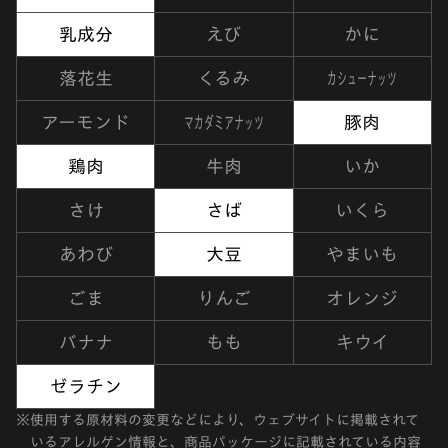
乳成分
えび
かに
カシューナッツ
落花生
くるみ
マカダミアナッツ
アーモンド
豚肉
鶏肉
牛肉
いか
さけ
さば
いくら
あわび
大豆
やまいも
ごま
りんご
オレンジ
バナナ
もも
キウイ
ゼラチン
※
使用する原材料の変更などにより、ウェブサイトに掲載されて
いるアレルゲン情報と、商品パッケージに記載されている内容