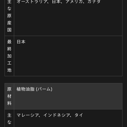
主
オーストラリア、日本、アメリカ、カナダ
な
原
産
国
最
日本
終
加
工
地
原
植物油脂 (パーム)
材
料
主
マレーシア、インドネシア、タイ
な