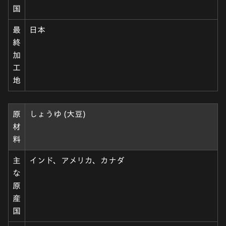
国
最
日本
終
加
工
地
原
しょうゆ (大豆)
材
料
主
インド、アメリカ、カナダ
な
原
産
国