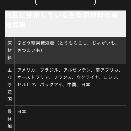
商品に使用している主な原材料の産
地情報
原
ぶどう糖果糖液糖（とうもろこし、じゃがいも、
材
さつまいも）
料
主
アメリカ、ブラジル、アルゼンチン、南アフリカ、
な
オーストラリア、フランス、ウクライナ、ロシア、
原
セルビア、パラグアイ、中国、日本
産
国
最
日本
終
加