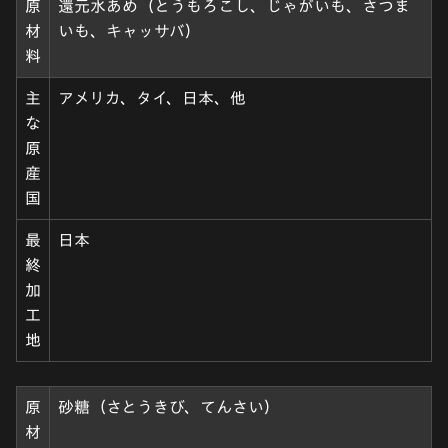
原
還元水あめ（とうもろこし、じゃがいも、さつま
材
いも、キャッサバ）
料
主
アメリカ、タイ、日本、他
な
原
産
国
最
日本
終
加
工
地
原
砂糖（さとうきび、てんさい）
材