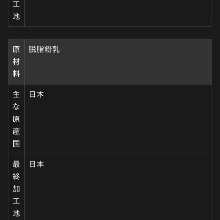
工
地
原
脱脂粉乳
材
料
主
日本
な
原
産
国
最
日本
終
加
工
地