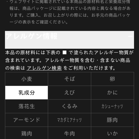
・
ウェブサイトに掲載されている本商品の原材料名と栄養成分情
報は、商品パッケージに記載されている内容と異なる場合があ
ります。ご購入、お召し上がりの際には、お手元の商品パッケ
ージの表示をご確認ください。
アレルゲン情報
本品の原材料には下表の ■ で塗られたアレルギー物質が
含まれています。アレルギー物質を含む・含まない商品
の検索は
アレルゲン検索
をご利用いただけます。
小麦
そば
卵
乳成分
えび
かに
カシューナッツ
落花生
くるみ
マカダミアナッツ
アーモンド
豚肉
鶏肉
牛肉
いか