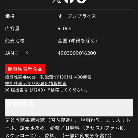
価格
オープンプライス
内容量
910ml
発売地域
全国 (沖縄を除く)
JANコード
4903009016200
機能性表示食品
機能性関与成分：乳酸菌NY1301株 400億個
機能性表示食品の届出情報検索
※ 届出番号 (J1240) で検索してください。
原材料名
ぶどう糖果糖液糖（国内製造）、脱脂粉乳、エリスリト
ール、還元水あめ、砂糖／甘味料（アセスルファムK、
スクラロース）、香料、（一部に乳成分を含む）