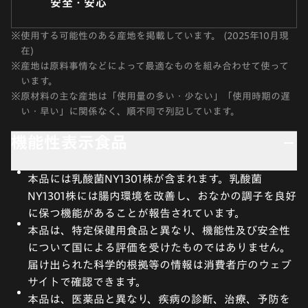
安全・安心
※
使用する可能性のある産地を掲載しています。 (2025年10月現
在)
※
産地は原料事情などによって最適なものを組み合わせて使って
います。
※
原材料の主な産地は「使用量の多い・少ない」「使用時期の遅
い・早い」に関係なく、順不同で列記しています。
機能性表示食品
本品には乳酸菌NY1301株が含まれます。乳酸菌
NY1301株には腸内環境を改善し、おなかの調子を良好
に保つ機能があることが報告されています。
本品は、特定保健用食品と異なり、機能性及び安全性
について国による評価を受けたものではありません。
届け出られた科学的根拠等の情報は消費者庁のウェブ
サイトで確認できます。
本品は、医薬品と異なり、疾病の診断、治療、予防を