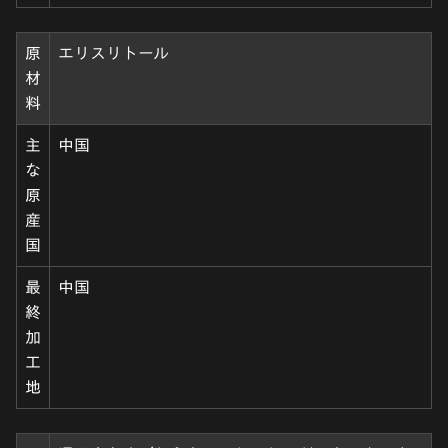
原
エリスリトール
材
料
主
中国
な
原
産
国
最
中国
終
加
工
地