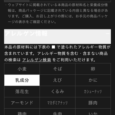
・
ウェブサイトに掲載されている本商品の原材料名と栄養成分情
報は、商品パッケージに記載されている内容と異なる場合があ
ります。ご購入、お召し上がりの際には、お手元の商品パッケ
ージの表示をご確認ください。
アレルゲン情報
本品の原材料には下表の ■ で塗られたアレルギー物質が
含まれています。アレルギー物質を含む・含まない商品
の検索は
アレルゲン検索
をご利用いただけます。
小麦
そば
卵
乳成分
えび
かに
カシューナッツ
落花生
くるみ
マカダミアナッツ
アーモンド
豚肉
鶏肉
牛肉
いか