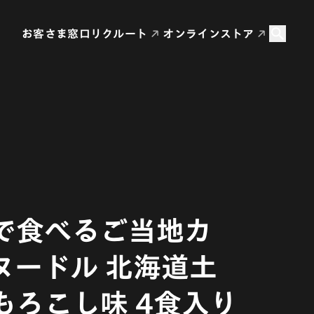
お客さま窓口
リクルート
オンラインストア
で食べるご当地カ
ヌードル 北海道土
もろこし味 4食入り