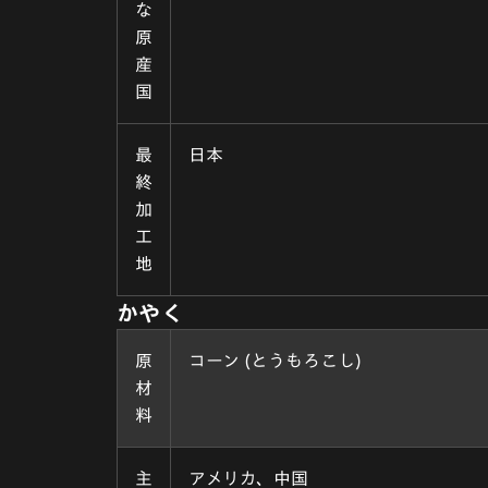
な
原
産
国
最
日本
終
加
工
地
かやく
原
コーン (とうもろこし)
材
料
主
アメリカ、中国