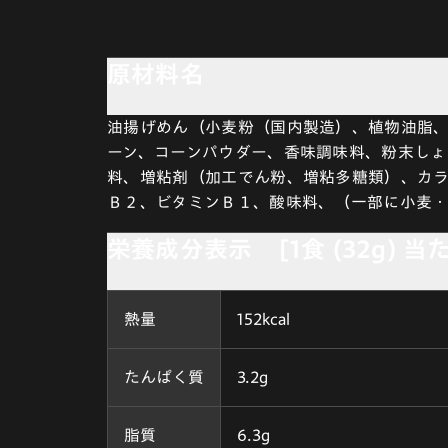
原材料名
油揚げめん（小麦粉（国内製造）、植物油脂
ーン、コーンパウダー、香味調味料、粉末しょ
料、増粘剤（加工でん粉、増粘多糖類）、カラ
Ｂ２、ビタミンＢ１、酸味料、（一部に小麦
栄養成分表示 [1食 (32g) 当
熱量
152kcal
たんぱく質
3.2g
脂質
6.3g