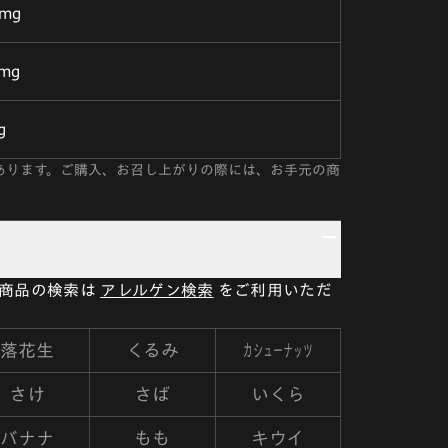
3mg
4mg
g
あります。ご購入、お召し上がりの際には、お手元の商
い商品の検索は
アレルゲン検索
をご利用いただ
カシューナッツ
落花生
くるみ
さけ
さば
いくら
バナナ
もも
キウイ