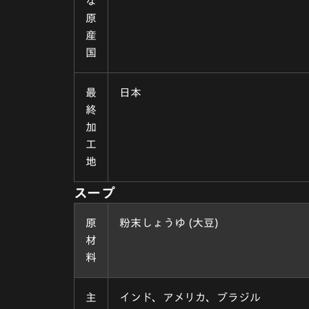
な
原
産
国
最
日本
終
加
工
地
スープ
原
粉末しょうゆ (大豆)
材
料
主
インド、アメリカ、ブラジル