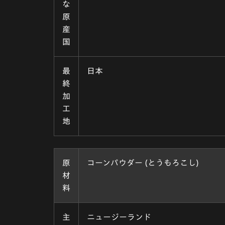
な
原
産
国
最
日本
終
加
工
地
原
コーンパウダー (とうもろこし)
材
料
主
ニュージーランド