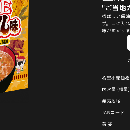
"ご当地
香ばしい醤油
プ。口に入れ
味が広がりま
希望小売価格
内容量 (麺量)
発売地域
JANコード
荷 姿