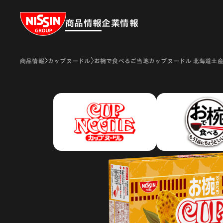
Nissin Group
商品情報
企業情報
商品情報
カップヌードル
お椀で食べるご当地カップヌードル 北海道土産