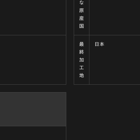
な
原
産
国
最
日本
終
加
工
地