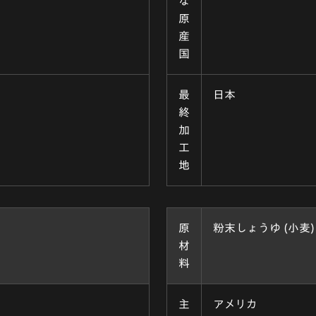
な
原
産
国
最
日本
終
加
工
地
原
粉末しょうゆ (小麦)
材
料
主
アメリカ