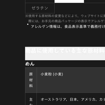
ゼラチン
※
使用する原材料の変更などにより、ウェブサイトに
際には、お手元の商品パッケージの表示でアレルゲ
アレルゲン情報は、食品表示基準で義務付け
商品に使用している主な原材料
めん
原
小麦粉 (小麦)
材
料
主
オーストラリア、日本、アメリカ、カ