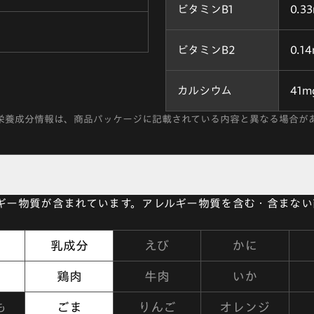
ビタミンB1
0.3
ビタミンB2
0.1
カルシウム
41m
栄養成分情報は、商品パッケージに記載されている内容と異なる場合が
ルギー物質が含まれています。アレルギー物質を含む・含まな
乳成分
えび
かに
鶏肉
牛肉
いか
も
ごま
りんご
オレンジ