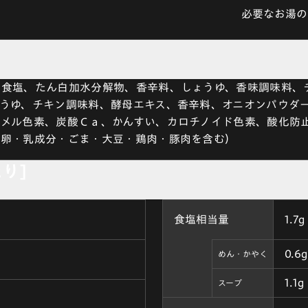
必要なお湯の
、食塩、たん白加水分解物、香辛料、しょうゆ、香味調味料、
うゆ、チキン調味料、酵母エキス、香辛料、オニオンパウダ
メル色素、炭酸Ｃａ、かんすい、カロチノイド色素、酸化防
・卵・乳成分・ごま・大豆・鶏肉・豚肉を含む）
たり]
食塩相当量
1.7g
0.6g
めん・かやく
1.1g
スープ