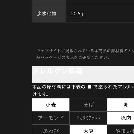
炭水化物
20.5g
・
ウェブサイトに掲載されている本商品の原材料名と
品パッケージの表示をご確認ください。
アレルゲン情報
本品の原材料には下表の ■ で塗られたアレ
けます。
小麦
そば
卵
マカダミアナッツ
アーモンド
豚肉
あわび
大豆
やまい