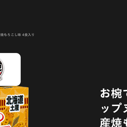
焼もろこし味 4食入り
お椀
ップ
産焼