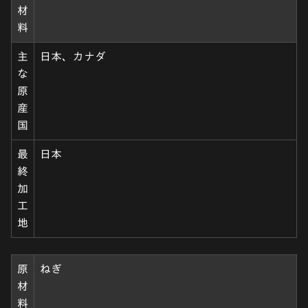
材
料
主
日本、カナダ
な
原
産
国
最
日本
終
加
工
地
原
ねぎ
材
料