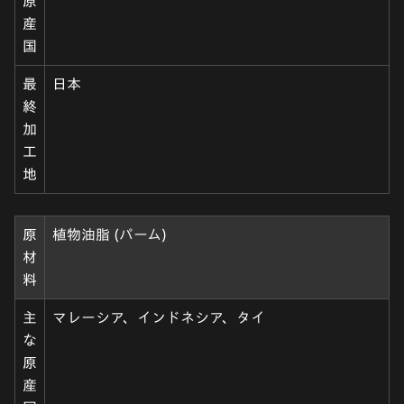
原
産
国
最
日本
終
加
工
地
原
植物油脂 (パーム)
材
料
主
マレーシア、インドネシア、タイ
な
原
産