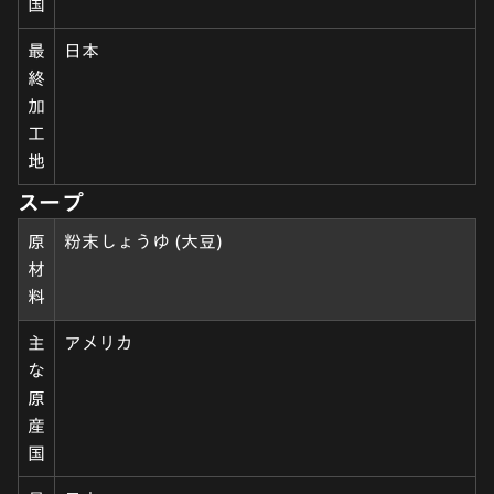
国
最
日本
終
加
工
地
スープ
原
粉末しょうゆ (大豆)
材
料
主
アメリカ
な
原
産
国