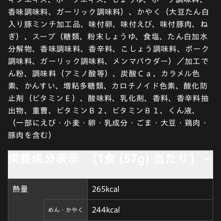
香味調味料、ガーリック調味料）、かやく（大豆たん白
入り豚ミンチ加工品、味付卵、味付えび、味付豚肉、ね
ぎ）、スープ（糖類、粉末しょうゆ、食塩、たん白加水
分解物、香味調味料、香辛料、こしょう調味料、ポーク
調味料、ガーリック調味料、メンマパウダー）／加工で
ん粉、調味料（アミノ酸等）、炭酸Ｃａ、カラメル色
素、かんすい、増粘多糖類、カロチノイド色素、酸化防
止剤（ビタミンＥ）、酸味料、乳化剤、香料、香辛料抽
出物、重曹、ビタミンＢ２、ビタミンＢ１、くん液、
（一部にえび・小麦・卵・乳成分・ごま・大豆・鶏肉・
豚肉を含む）
栄養成分表示 [1食 (57g) 当たり]
熱量
265kcal
244kcal
めん・かやく