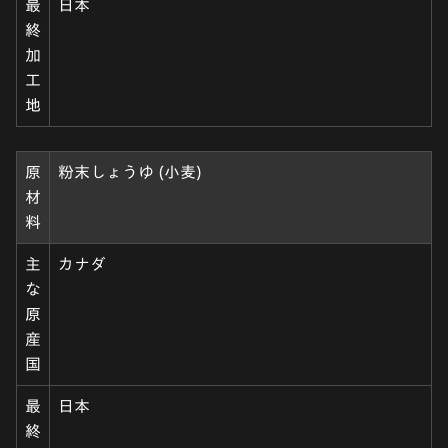
最
日本
終
加
工
地
原
粉末しょうゆ (小麦)
材
料
主
カナダ
な
原
産
国
最
日本
終