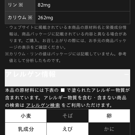
リン ※
82mg
カリウム ※
262mg
・
ウェブサイトに掲載されている本商品の原材料名と栄養成分情
報は、商品パッケージに記載されている内容と異なる場合があ
ります。ご購入、お召し上がりの際には、お手元の商品パッケ
ージの表示をご確認ください。
※
カリウム・リンの値はパッケージには記載していません。参考
値として分析したものです。
アレルゲン情報
本品の原材料には下表の ■ で塗られたアレルギー物質が
含まれています。アレルギー物質を含む・含まない商品
の検索は
アレルゲン検索
をご利用いただけます。
小麦
そば
卵
乳成分
えび
かに