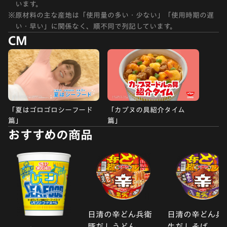
います。
※
原材料の主な産地は「使用量の多い・少ない」「使用時期の遅
い・早い」に関係なく、順不同で列記しています。
CM
「夏はゴロゴロシーフード
「カプヌの具紹介タイム
篇」
篇」
おすすめの商品
日清の辛どん兵衛
日清の辛どん兵
豚だしうどん
牛だしそば