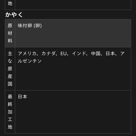
地
かやく
原
味付卵 (卵)
材
料
主
アメリカ、カナダ、EU、インド、中国、日本、ア
な
ルゼンチン
原
産
国
最
日本
終
加
工
地