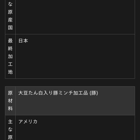
な
原
産
国
最
日本
終
加
工
地
原
大豆たん白入り豚ミンチ加工品 (豚)
材
料
主
アメリカ
な
原