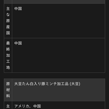
主
中国
な
原
産
国
最
中国
終
加
工
地
原
大豆たん白入り豚ミンチ加工品 (大豆)
材
料
主
アメリカ、中国