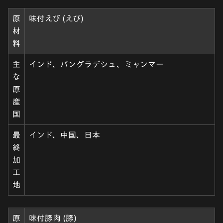
原
味付えび (えび)
材
料
主
インド、バングラデシュ、ミャンマー
な
原
産
国
最
インド、中国、日本
終
加
工
地
原
味付豚肉 (豚)