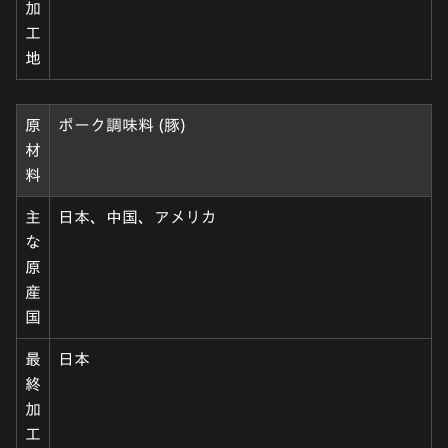
加
工
地
原
ポーク調味料 (豚)
材
料
主
日本、中国、アメリカ
な
原
産
国
最
日本
終
加
工