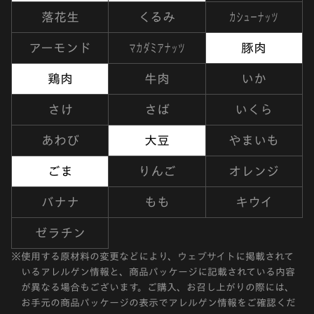
カシューナッツ
落花生
くるみ
マカダミアナッツ
アーモンド
豚肉
鶏肉
牛肉
いか
さけ
さば
いくら
あわび
大豆
やまいも
ごま
りんご
オレンジ
バナナ
もも
キウイ
ゼラチン
※
使用する原材料の変更などにより、ウェブサイトに掲載されて
いるアレルゲン情報と、商品パッケージに記載されている内容
が異なる場合もございます。ご購入、お召し上がりの際には、
お手元の商品パッケージの表示でアレルゲン情報をご確認くだ