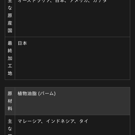
主
オーストラリア、日本、アメリカ、カナダ
な
原
産
国
最
日本
終
加
工
地
原
植物油脂 (パーム)
材
料
主
マレーシア、インドネシア、タイ
な