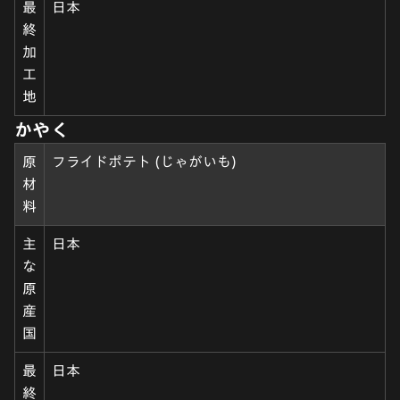
最
日本
終
加
工
地
かやく
原
フライドポテト (じゃがいも)
材
料
主
日本
な
原
産
国
最
日本
終