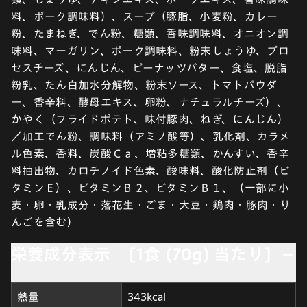
料、ポーク調味料）、スープ（豚脂、小麦粉、カレー
粉、たまねぎ、でん粉、糖類、香味調味料、オニオン調
味料、マーガリン、ポーク調味料、粉末しょうゆ、プロ
セスチーズ、にんじん、ピーナッツバター、食塩、脱脂
粉乳、たん白加水分解物、粉末ソース、トマトパウダ
ー、香辛料、酵母エキス、卵粉、ナチュラルチーズ）、
かやく（フライドポテト、味付豚肉、ねぎ、にんじん）
／加工でん粉、調味料（アミノ酸等）、乳化剤、カラメ
ル色素、香料、炭酸Ｃａ、増粘多糖類、かんすい、香辛
料抽出物、カロチノイド色素、酸味料、酸化防止剤（ビ
タミンＥ）、ビタミンＢ２、ビタミンＢ１、（一部に小
麦・卵・乳成分・落花生・ごま・大豆・鶏肉・豚肉・り
んごを含む）
栄養成分表示 [1食 (70g) 当たり]
熱量
343kcal