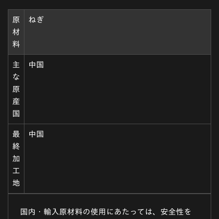
原
ねぎ
材
料
主
中国
な
原
産
国
最
中国
終
加
工
地
国内・輸入原材料の使用にあたっては、安全性を