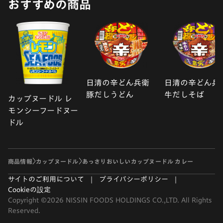
おすすめの商品
日清の辛どん兵衛
日清の辛どん兵
豚だしうどん
牛だしそば
カップヌードル レ
モンシーフードヌー
ドル
商品情報
カップヌードル
あっさりおいしいカップヌードル カレー
サイトのご利用について
プライバシーポリシー
Cookieの設定
Copyright ©2026 NISSIN FOODS HOLDINGS CO.,LTD. All Rights
Reserved.