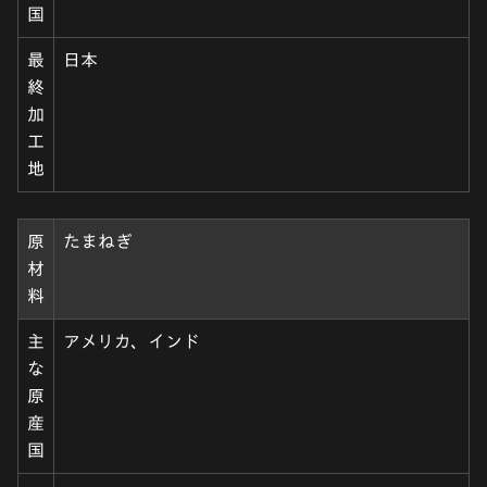
国
最
日本
終
加
工
地
原
たまねぎ
材
料
主
アメリカ、インド
な
原
産
国