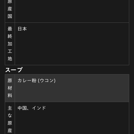
原
産
国
最
日本
終
加
工
地
スープ
原
カレー粉 (ウコン)
材
料
主
中国、インド
な
原
産