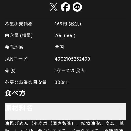
希望小売価格
169円 (税別)
内容量 (麺量)
70g (50g)
発売地域
全国
JANコード
4902105252499
荷 姿
1ケース20食入
必要なお湯の目安量
300ml
食べ方
原材料名
油揚げめん（小麦粉（国内製造）、植物油脂、食塩、糖
類、しょうゆ、チキンエキス、ポークエキス、香味調味