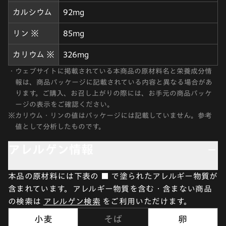
カルシウム
92mg
リン ※
85mg
カリウム ※
326mg
・
ウェブサイトに掲載されている本商品の原材料名と栄養成分情
報は、商品パッケージに記載されている内容と異なる場合があ
ります。ご購入、お召し上がりの際には、お手元の商品パッケ
ージの表示をご確認ください。
※
カリウム・リンの値はパッケージには記載していません。参考
値として分析したものです。
アレルゲン情報
本品の原材料には下表の ■ で塗られたアレルギー物質が
含まれています。アレルギー物質を含む・含まない商品
の検索は
アレルゲン検索
をご利用いただけます。
小麦
そば
卵