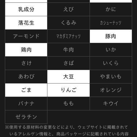
乳成分
えび
かに
カシューナッツ
落花生
くるみ
マカダミアナッツ
アーモンド
豚肉
鶏肉
牛肉
いか
さけ
さば
いくら
あわび
大豆
やまいも
ごま
りんご
オレンジ
バナナ
もも
キウイ
ゼラチン
※
使用する原材料の変更などにより、ウェブサイトに掲載されて
いるアレルゲン情報と、商品パッケージに記載されている内容