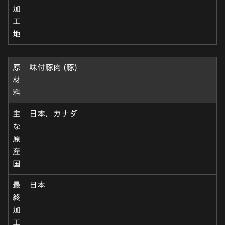
加
工
地
原
味付豚肉 (豚)
材
料
主
日本、カナダ
な
原
産
国
最
日本
終
加
工