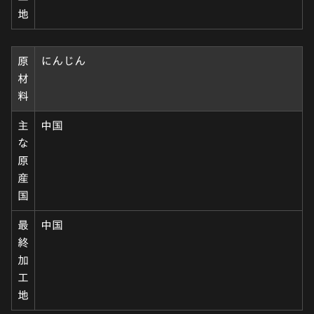
地
原
にんじん
材
料
主
中国
な
原
産
国
最
中国
終
加
工
地