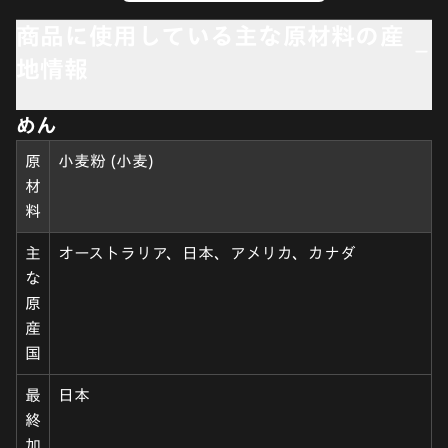
商品に使用している主な原材料の産
地情報
めん
原
小麦粉 (小麦)
材
料
主
オーストラリア、日本、アメリカ、カナダ
な
原
産
国
最
日本
終
加