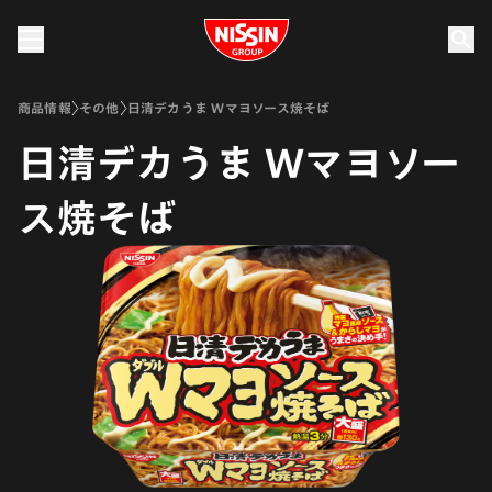
Nissin Group
商品情報
その他
日清デカうま Wマヨソース焼そば
日清デカうま Wマヨソー
ス焼そば