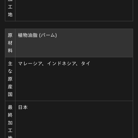
工
地
原
植物油脂 (パーム)
材
料
主
マレーシア、インドネシア、タイ
な
原
産
国
最
日本
終
加
工
地