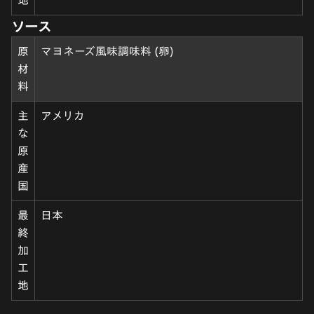
ソース
原
マヨネーズ風味調味料 (卵)
材
料
主
アメリカ
な
原
産
国
最
日本
終
加
工
地