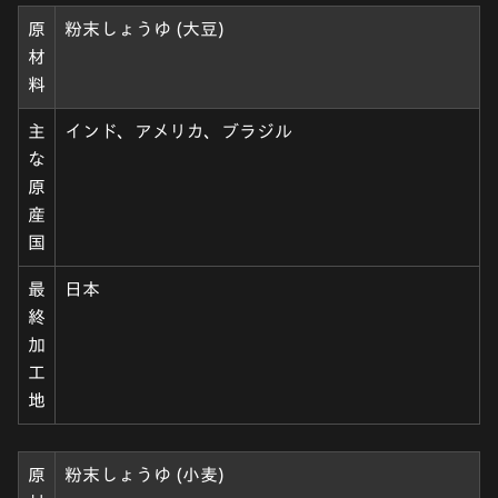
原
粉末しょうゆ (大豆)
材
料
主
インド、アメリカ、ブラジル
な
原
産
国
最
日本
終
加
工
地
原
粉末しょうゆ (小麦)