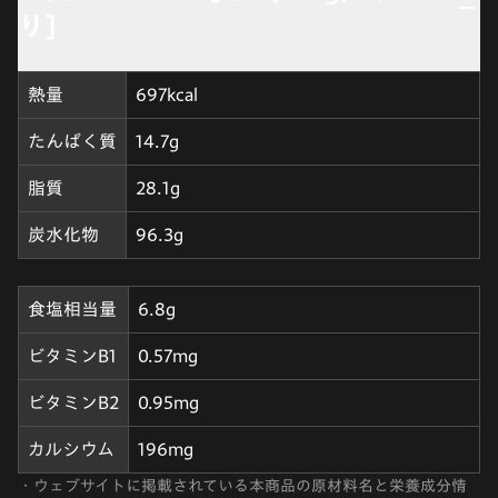
り]
熱量
697kcal
たんぱく質
14.7g
脂質
28.1g
炭水化物
96.3g
食塩相当量
6.8g
ビタミンB1
0.57mg
ビタミンB2
0.95mg
カルシウム
196mg
・
ウェブサイトに掲載されている本商品の原材料名と栄養成分情