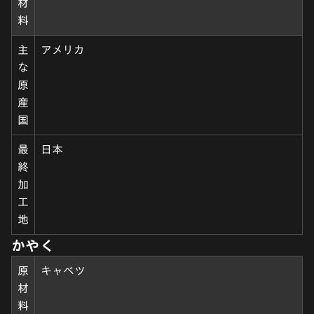
材
料
主
アメリカ
な
原
産
国
最
日本
終
加
工
地
かやく
原
キャベツ
材
料