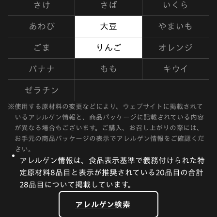
さけ
さば
いくら
あわび
大豆
やまいも
ごま
りんご
オレンジ
バナナ
もも
キウイ
ゼラチン
※
使用する原材料の変更などにより、ウェブサイトに掲載されて
いるアレルゲン情報と、商品パッケージに記載されている内容
が異なる場合もございます。ご購入、お召し上がりの際には、
お手元の商品パッケージの表示でアレルゲン情報をご確認くだ
さい。
アレルゲン情報は、食品表示基準で義務付けられた特
定原材料8品目と表示が推奨されている20品目の合計
28品目について掲載しています。
アレルゲン検索