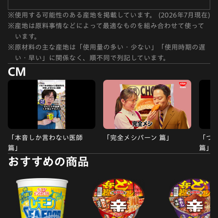
※
使用する可能性のある産地を掲載しています。 (2026年7月現在)
※
産地は原料事情などによって最適なものを組み合わせて使って
います。
※
原材料の主な産地は「使用量の多い・少ない」「使用時期の遅
い・早い」に関係なく、順不同で列記しています。
CM
「本音しか言わない医師
「完全メシパーン 篇」
「つ
篇」
篇」
おすすめの商品