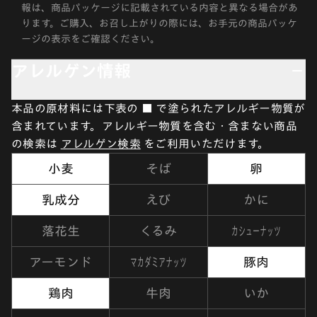
報は、商品パッケージに記載されている内容と異なる場合があ
ります。ご購入、お召し上がりの際には、お手元の商品パッケ
ージの表示をご確認ください。
アレルゲン情報
本品の原材料には下表の ■ で塗られたアレルギー物質が
含まれています。アレルギー物質を含む・含まない商品
の検索は
アレルゲン検索
をご利用いただけます。
小麦
そば
卵
乳成分
えび
かに
カシューナッツ
落花生
くるみ
マカダミアナッツ
アーモンド
豚肉
鶏肉
牛肉
いか