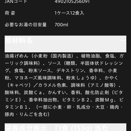
JANコード
4902105256091
荷 姿
1ケース12食入
必要なお湯の目安量
700ml
原材料名
油揚げめん（小麦粉（国内製造）、植物油脂、食塩、ガ
ーリック調味料）、ソース（糖類、半固体状ドレッシン
グ、食塩、粉末ソース、デキストリン、香辛料、小麦
粉、マヨネーズ風味調味料、粉末しょうゆ）、かやく
（キャベツ）／カラメル色素、調味料（アミノ酸等）、
酸味料、炭酸Ｃａ、かんすい、香料、酸化防止剤（ビタ
ミンＥ）、香辛料抽出物、ビタミンＢ２、炭酸Ｍｇ、ビ
タミンＢ１、（一部に小麦・卵・乳成分・大豆・鶏肉・
豚肉・りんごを含む）
栄養成分表示 [1食 (153g) 当た