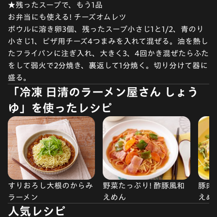
★残ったスープで、もう1品
お弁当にも使える! チーズオムレツ
ボウルに溶き卵3個、残ったスープ小さじ1と1/2、青のり
小さじ1、ピザ用チーズ4つまみを入れて混ぜる。油を熱し
たフライパンに注ぎ入れ、大きく3、4回かき混ぜたらふた
をして弱火で2分焼き、裏返して1分焼く。切り分けて器に
盛る。
「冷凍 日清のラーメン屋さん しょう
ゆ」を使ったレシピ
すりおろし大根のからみ
野菜たっぷり! 酢豚風和
豚肉
ラーメン
えめん
えめ
人気レシピ