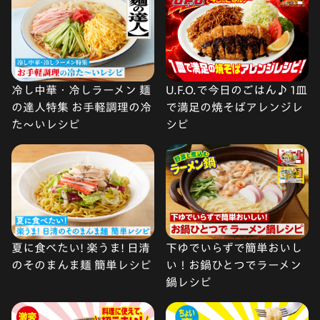
冷し中華・冷しラーメン 麺
U.F.O.で今日のごはん♪ 1皿
の達人特集 お手軽調理の冷
で満足の焼そばアレンジレ
た〜いレシピ
シピ
夏に食べたい! 楽うま! 日清
下ゆでいらずで簡単おいし
のそのまんま麺 簡単レシピ
い！お鍋ひとつでラーメン
鍋レシピ