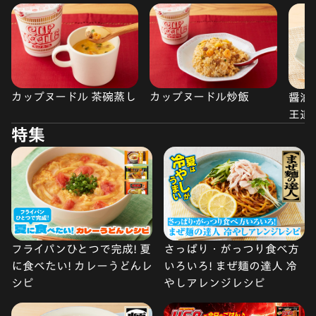
カップヌードル 茶碗蒸し
カップヌードル炒飯
醤油
王道
特集
フライパンひとつで完成! 夏
さっぱり・がっつり食べ方
に食べたい! カレーうどんレ
いろいろ! まぜ麺の達人 冷
シピ
やしアレンジレシピ