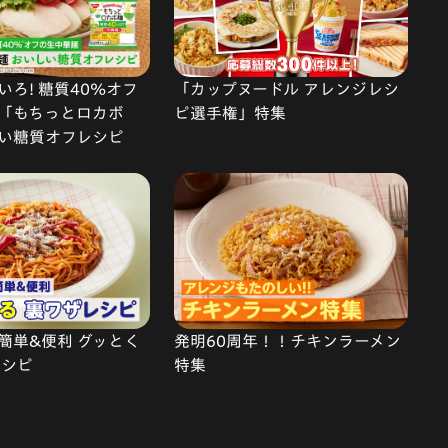
ろ! 糖質40%オフ
「カップヌードル アレンジレシ
「もちっとロカボ
ピ選手権」特集
い糖質オフレシピ
簡単&便利 グッとく
発明60周年！！チキンラーメン
レシピ
特集