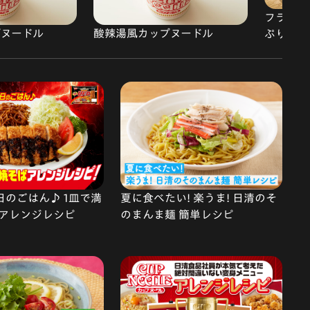
フライパ
ップヌードル
酸辣湯風カップヌードル
ぷりラー
で今日のごはん♪ 1皿で満
夏に食べたい! 楽うま! 日清のそ
アレンジレシピ
のまんま麺 簡単レシピ