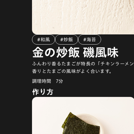
#和風
#炒飯
#海苔
金の炒飯 磯風味
ふんわり香るたまごが特長の「チキンラーメン
香りとたまごの風味がよく合います。
調理時間
7分
作り方