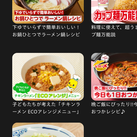
下ゆでいらずで簡単おいしい！
料理に使えて、超う
お鍋ひとつでラーメン鍋レシピ
プ麺万能説
子どもたちが考えた「チキンラ
晩ご飯にぴったり!!
ーメン ECOアレンジメニュー」
おつかレシピ♪