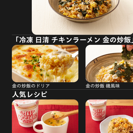
「冷凍 日清 チキンラーメン 金の炒
金の炒飯のドリア
金の炒飯 磯風味
人気レシピ