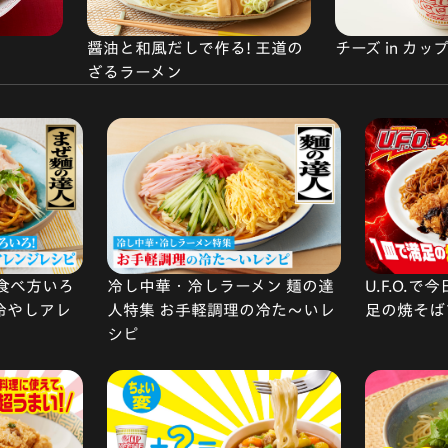
醤油と和風だしで作る! 王道の
チーズ in カ
ざるラーメン
食べ方いろ
冷し中華・冷しラーメン 麺の達
U.F.O.
 冷やしアレ
人特集 お手軽調理の冷た〜いレ
足の焼そば
シピ