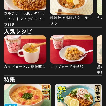
カルボナーラ風チキンラ
味噌汁で味噌バターラー
キム
ーメン トマトチキンスー
メン
プ付き
人気レシピ
カップヌードル 茶碗蒸し
カップヌードル炒飯
醤油
王道
特集