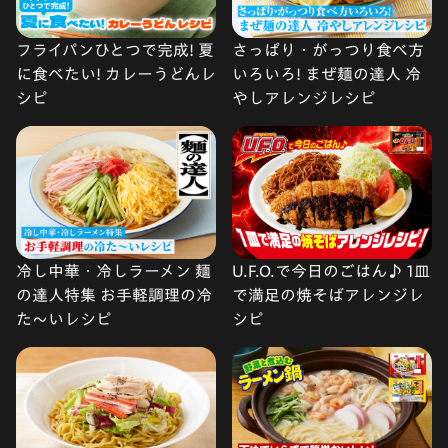
フライパンひとつで完成! 夏
さっぱり・がっつり食べ方
に食べたい! カレーうどんレ
いろいろ! まぜ麺の達人 冷
シピ
やしアレンジレシピ
冷し中華・冷しラーメン 麺
U.F.O.で今日のごはん♪ 1皿
の達人特集 お手軽調理の冷
で満足の焼そばアレンジレ
た〜いレシピ
シピ