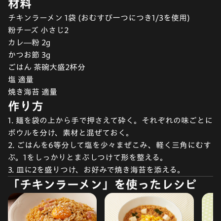
材料
チキンラーメン 1袋 (おむすび一つにつき1/3を使用)
粉チーズ 小さじ2
カレ―粉 2g
かつお節 3g
ごはん 茶碗大盛2杯分
塩 適量
焼き海苔 適量
作り方
1. 麺を袋の上から手で押さえて砕く。それぞれの味ごとに
ボウルを分け、素材と混ぜておく。
2. ごはんを6等分して塩を少々まぜこみ、軽く三角にむす
ぶ。1をしっかりとまぶしつけて形を整える。
3. 皿に2を盛りつけ、お好みで焼き海苔を添える。
「チキンラーメン」を使ったレシピ