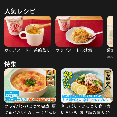
人気レシピ
カップヌードル 茶碗蒸し
カップヌードル炒飯
醤油
王道
特集
フライパンひとつで完成! 夏
さっぱり・がっつり食べ方
に食べたい! カレーうどんレ
いろいろ! まぜ麺の達人 冷