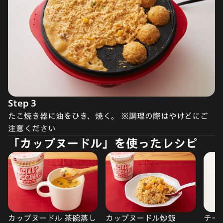
Step 3
たこ焼き器に油をひき、焼く。 ※調理の際はやけどにご
注意ください
「カップヌードル」を使ったレシピ
カップヌードル 茶碗蒸し
カップヌードル炒飯
チーズ