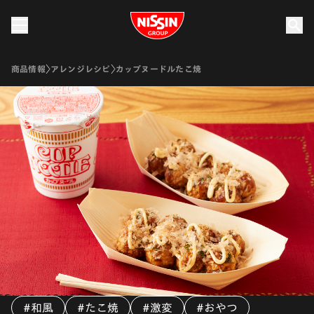
Nissin Group
商品情報
アレンジレシピ
カップヌードルたこ焼
#和風
#たこ焼
#激変
#おやつ