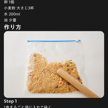
卵 1個
小麦粉 大さじ3杯
水 200ml
油 少量
作り方
Step 1
1食まるごと袋に入れて砕く。