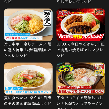
シピ
やしアレンジレシピ
冷し中華・冷しラーメン 麺
U.F.O.で今日のごはん♪ 1皿
の達人特集 お手軽調理の冷
で満足の焼そばアレンジレ
た〜いレシピ
シピ
夏に食べたい! 楽うま! 日清
下ゆでいらずで簡単おいし
のそのまんま麺 簡単レシピ
い！お鍋ひとつでラーメン