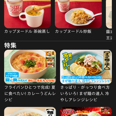
カップヌードル 茶碗蒸し
カップヌードル炒飯
醤油
王道
特集
フライパンひとつで完成! 夏
さっぱり・がっつり食べ方
に食べたい! カレーうどんレ
いろいろ! まぜ麺の達人 冷
シピ
やしアレンジレシピ