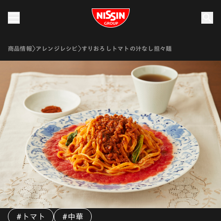
Nissin Group
商品情報
アレンジレシピ
すりおろしトマトの汁なし担々麺
#トマト
#中華