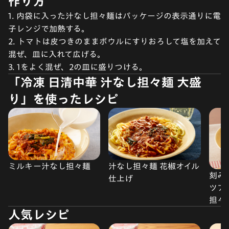
作り方
1. 内袋に入った汁なし担々麺はパッケージの表示通りに電
子レンジで加熱する。
2. トマトは皮つきのままボウルにすりおろして塩を加えて
混ぜ、皿に入れて広げる。
3. 1をよく混ぜ、2の皿に盛りつける。
「冷凍 日清中華 汁なし担々麺 大盛
り」を使ったレシピ
ミルキー汁なし担々麺
汁なし担々麺 花椒オイル
刻み
仕上げ
ツア
担々
人気レシピ