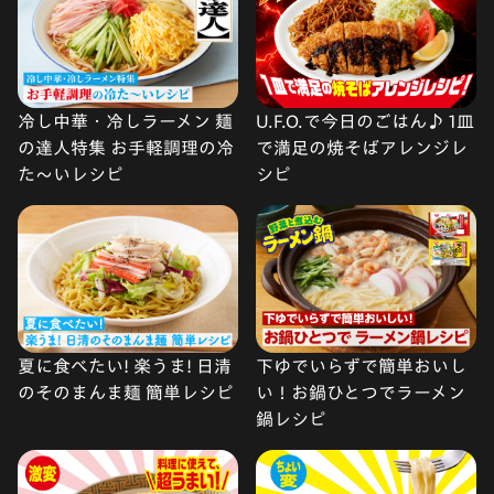
冷し中華・冷しラーメン 麺
U.F.O.で今日のごはん♪ 1皿
の達人特集 お手軽調理の冷
で満足の焼そばアレンジレ
た〜いレシピ
シピ
夏に食べたい! 楽うま! 日清
下ゆでいらずで簡単おいし
のそのまんま麺 簡単レシピ
い！お鍋ひとつでラーメン
鍋レシピ