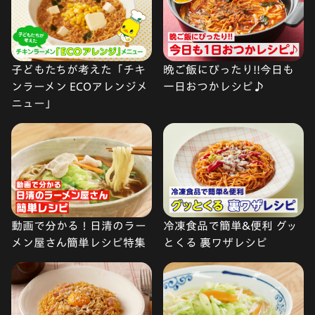
子どもたちが考えた「チキ
晩ご飯にぴったり!!今日も
ンラーメン ECOアレンジメ
一日おつかレシピ♪
ニュー」
動画で分かる！日清のラー
冷凍食品で簡単&便利 グッ
メン屋さん簡単レシピ特集
とくる 裏ワザレシピ