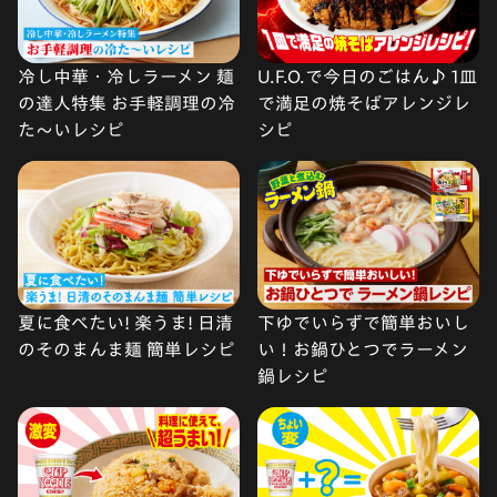
冷し中華・冷しラーメン 麺
U.F.O.で今日のごはん♪ 1皿
の達人特集 お手軽調理の冷
で満足の焼そばアレンジレ
た〜いレシピ
シピ
夏に食べたい! 楽うま! 日清
下ゆでいらずで簡単おいし
のそのまんま麺 簡単レシピ
い！お鍋ひとつでラーメン
鍋レシピ