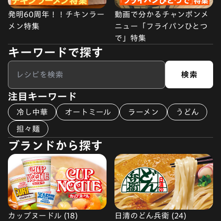
発明60周年！！チキンラー
動画で分かるチャンポンメ
メン特集
ニュー「フライパンひとつ
で」特集
キーワードで探す
検索
注目キーワード
冷し中華
オートミール
ラーメン
うどん
担々麺
ブランドから探す
カップヌードル (18)
日清のどん兵衛 (24)