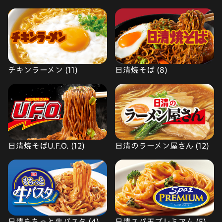
チキンラーメン (11)
日清焼そば (8)
日清焼そばU.F.O. (12)
日清のラーメン屋さん (12)
日清もちっと生パスタ (4)
日清スパ王プレミアム (5)