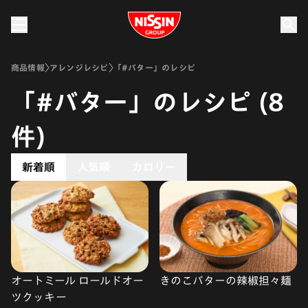
Nissin Group
商品情報
アレンジレシピ
「#バター」のレシピ
「#バター」のレシピ (8
件)
新着順
人気順
カロリー
オートミール ロールドオー
きのこバターの辣椒担々麺
ツクッキー