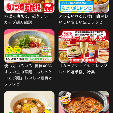
料理に使えて、超うまい！
アレをいれるだけ!！簡単お
カップ麺万能説
いしいちょい足しレシピ
使い方いろいろ! 糖質40%
「カップヌードル アレンジ
オフの生中華麺「もちっと
レシピ選手権」特集
ロカボ麺」おいしい糖質オ
フレシピ