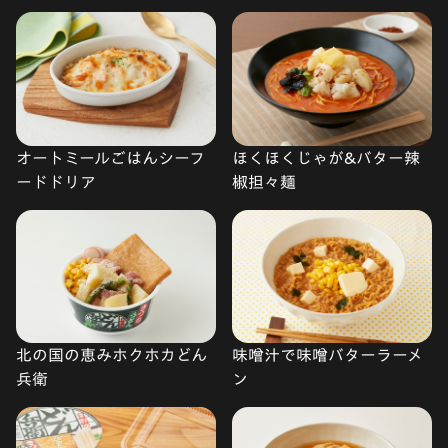
オートミールごはんシーフ
ほくほくじゃが&バター辣
ードドリア
椒担々麺
北の国の恵みホクホカどん
味噌汁で味噌バターラーメ
兵衛
ン