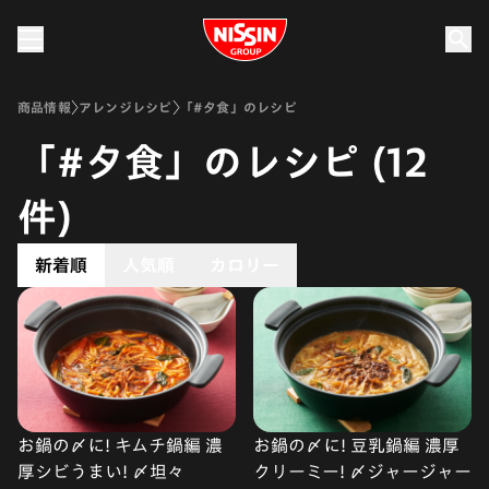
Nissin Group
商品情報
アレンジレシピ
「#夕食」のレシピ
「#夕食」のレシピ (12
件)
新着順
人気順
カロリー
お鍋の〆に! キムチ鍋編 濃
お鍋の〆に! 豆乳鍋編 濃厚
厚シビうまい! 〆坦々
クリーミー! 〆ジャージャー