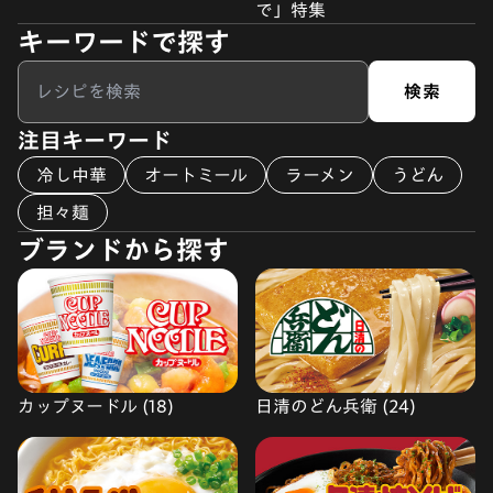
で」特集
キーワードで探す
検索
注目キーワード
冷し中華
オートミール
ラーメン
うどん
担々麺
ブランドから探す
カップヌードル (18)
日清のどん兵衛 (24)