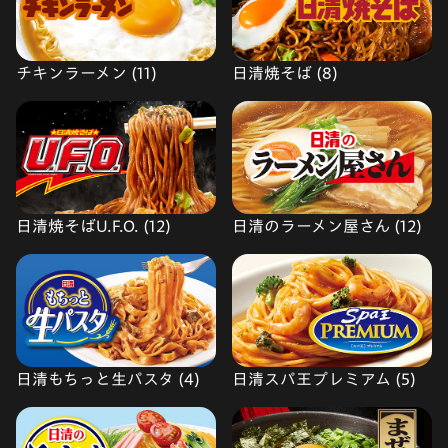
チキンラーメン (11)
日清焼そば (8)
日清焼そばU.F.O. (12)
日清のラーメン屋さん (12)
日清もちっと生パスタ (4)
日清スパ王プレミアム (5)