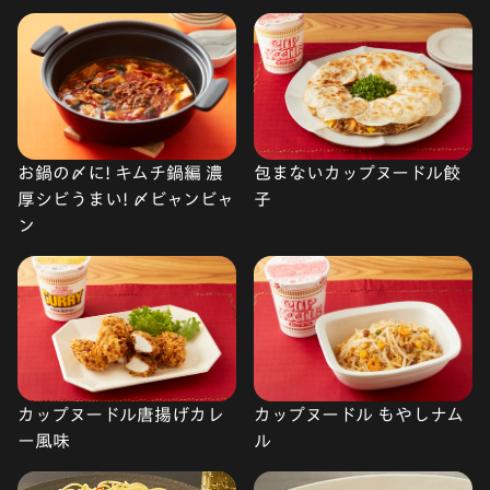
お鍋の〆に! キムチ鍋編 濃
包まないカップヌードル餃
厚シビうまい! 〆ビャンビャ
子
ン
カップヌードル もやしナム
カップヌードル唐揚げカレ
ル
ー風味