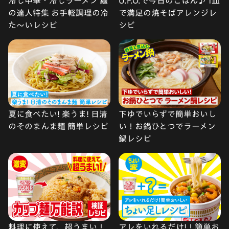
冷し中華・冷しラーメン 麺
U.F.O.で今日のごはん♪ 1皿
の達人特集 お手軽調理の冷
で満足の焼そばアレンジレ
た〜いレシピ
シピ
夏に食べたい! 楽うま! 日清
下ゆでいらずで簡単おいし
のそのまんま麺 簡単レシピ
い！お鍋ひとつでラーメン
鍋レシピ
料理に使えて、超うまい！
アレをいれるだけ!！簡単お