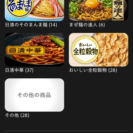
日清のそのまんま麺 (14)
まぜ麺の達人 (6)
日清中華 (37)
おいしい全粒穀物 (28)
その他 (28)