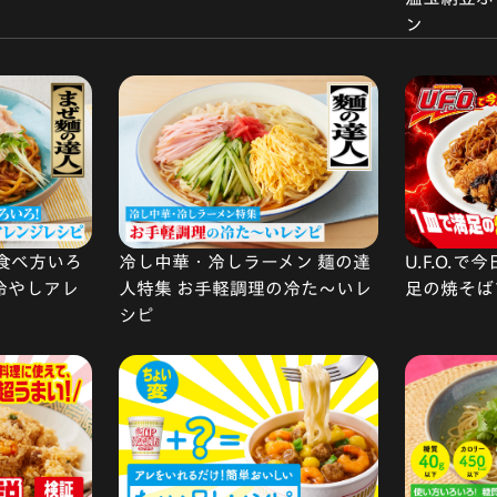
ン
食べ方いろ
冷し中華・冷しラーメン 麺の達
U.F.O.
 冷やしアレ
人特集 お手軽調理の冷た〜いレ
足の焼そば
シピ