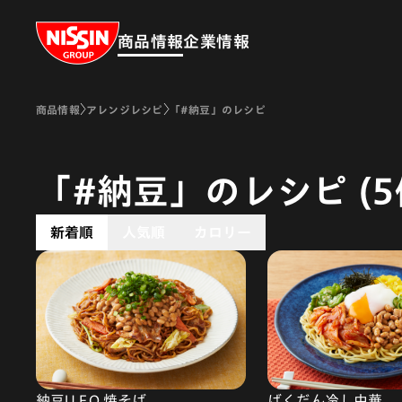
Nissin Group
商品情報
企業情報
商品情報
アレンジレシピ
「#納豆」のレシピ
「#納豆」のレシピ (5
新着順
人気順
カロリー
納豆U.F.O.焼そば
ばくだん冷し中華