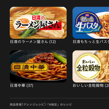
日清のラーメン屋さん (12)
日清もちっと生パスタ 
日清中華 (37)
おいしい全粒穀物 (2
商品情報
アレンジレシピ
「#納豆」のレシピ