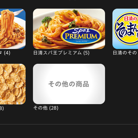
(4)
日清スパ王プレミアム (5)
日清のそのま
その他 (28)
8)