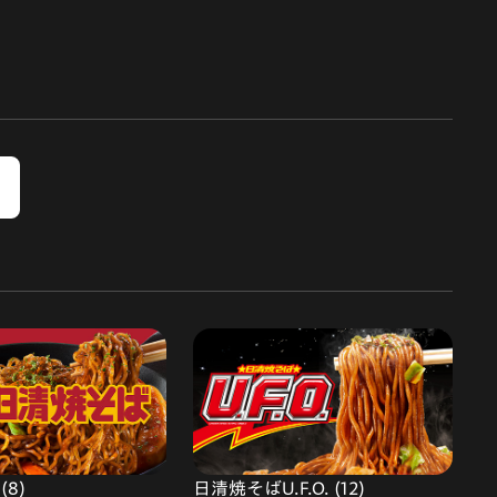
8)
日清焼そばU.F.O. (12)