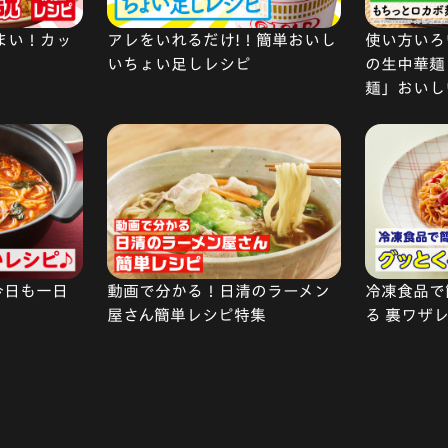
まい！カッ
アレをいれるだけ!！簡単おいし
使い方いろい
いちょい足しレシピ
の生中華麺
麺」おいし
今日も一日
動画で分かる！日清のラーメン
冷凍食品で
屋さん簡単レシピ特集
る 裏ワザ