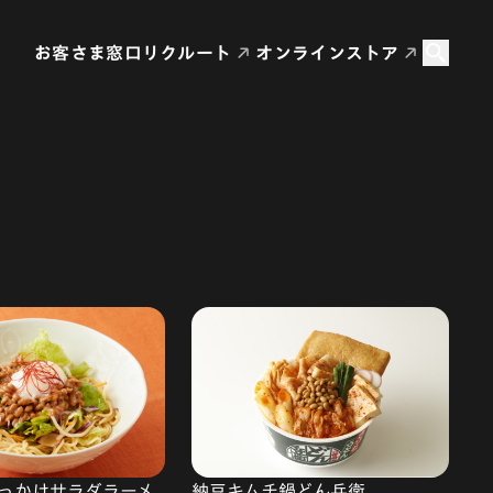
お客さま窓口
リクルート
オンラインストア
っかけサラダラーメ
納豆キムチ鍋どん兵衛