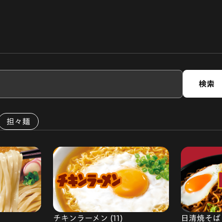
検索
担々麺
チキンラーメン (11)
日清焼そば (