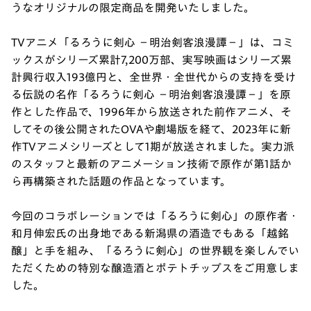
うなオリジナルの限定商品を開発いたしました。
TVアニメ「るろうに剣心 －明治剣客浪漫譚－」は、コミ
ックスがシリーズ累計7,200万部、実写映画はシリーズ累
計興行収入193億円と、全世界・全世代からの支持を受け
る伝説の名作「るろうに剣心 －明治剣客浪漫譚－」を原
作とした作品で、1996年から放送された前作アニメ、そ
してその後公開されたOVAや劇場版を経て、2023年に新
作TVアニメシリーズとして1期が放送されました。実力派
のスタッフと最新のアニメーション技術で原作が第1話か
ら再構築された話題の作品となっています。
今回のコラボレーションでは「るろうに剣心」の原作者・
和月伸宏氏の出身地である新潟県の酒造でもある「越銘
醸」と手を組み、「るろうに剣心」の世界観を楽しんでい
ただくための特別な醸造酒とポテトチップスをご用意しま
した。