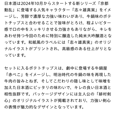
日本酒は2024年10月からスタートする新シリーズ「京都
動乱」に登場する人気キャラクター「志々雄真実」をイメ
ージし、芳醇で濃厚な力強い味わいがあり、牛鍋味のポテ
トチップスと合わせることで旨味がとろけ、程よいビター
感で口の中をスッキリさせる力強さもありながら、キレを
あわせ持つ今回のために特別に醸造した純米大吟醸酒とな
っています。和紙風のラベルには「志々雄真実」のオリジ
ナルイラストがプリントされ、高級感のある仕上がりとな
っています。
セットに入るポテトチップスは、劇中に登場する牛鍋屋
「赤べこ」をイメージし、明治時代の牛鍋の味を再現した
牛肉の旨みとねぎ、そしてこだわりの隠し味として味噌を
加えた日本酒にピッタリの味わいで、キレの良い日本酒と
相性抜群です。パッケージデザインには主人公の「緋村剣
心」のオリジナルイラストが掲載されており、力強い剣心
の表情が魅力的なデザインとなっています。