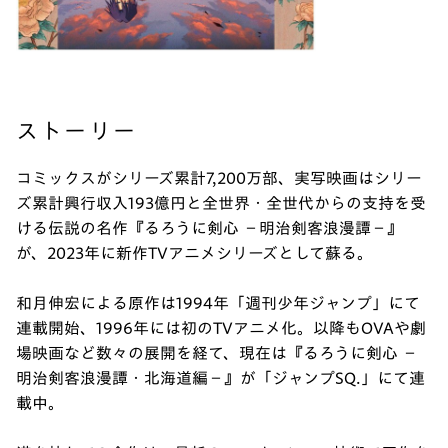
ストーリー
コミックスがシリーズ累計7,200万部、実写映画はシリー
ズ累計興行収入193億円と全世界・全世代からの支持を受
ける伝説の名作『るろうに剣心 －明治剣客浪漫譚－』
が、2023年に新作TVアニメシリーズとして蘇る。
和月伸宏による原作は1994年「週刊少年ジャンプ」にて
連載開始、1996年には初のTVアニメ化。以降もOVAや劇
場映画など数々の展開を経て、現在は『るろうに剣心 －
明治剣客浪漫譚・北海道編－』が「ジャンプSQ.」にて連
載中。