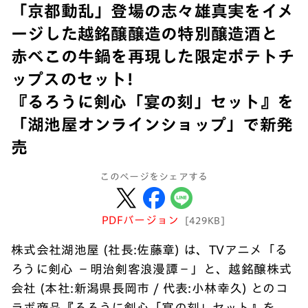
「京都動乱」登場の志々雄真実をイメ
ージした越銘醸醸造の特別醸造酒と
赤べこの牛鍋を再現した限定ポテトチ
ップスのセット!
『るろうに剣心「宴の刻」セット』を
「湖池屋オンラインショップ」で新発
売
このページをシェアする
PDFバージョン
[429KB]
株式会社湖池屋 (社長:佐藤章) は、TVアニメ「る
ろうに剣心 －明治剣客浪漫譚－」と、越銘醸株式
会社 (本社:新潟県長岡市 / 代表:小林幸久) とのコ
ラボ商品『るろうに剣心「宴の刻」セット』を、