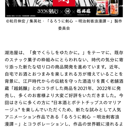
©和月伸宏 / 集英社・「るろうに剣心 －明治剣客浪漫譚－」製作
委員会
湖池屋は、「食でくらしをゆたかに。」をテーマに、既存
のスナック菓子の枠組みにとらわれない、時代の気分に寄
り添った新たな切り口の商品開発を進めています。近年、
自宅でお酒とおつまみを楽しまれる方が増えていることを
背景に、江戸時代からの伝統を守った酒造りを貫く老舗酒
蔵「越銘醸」とのコラボした商品を2021年、2022年に発
売し、多くのお客様より大変ご好評をいただきました。今
回はさらに多くの方に "日本酒とポテトチップスのマリア
ージュ" を楽しんでいただくため、新たな試みとして人気
アニメーション作品である「るろうに剣心 －明治剣客浪
漫譚－」とコラボレーションし、作品の世界観に浸れるよ