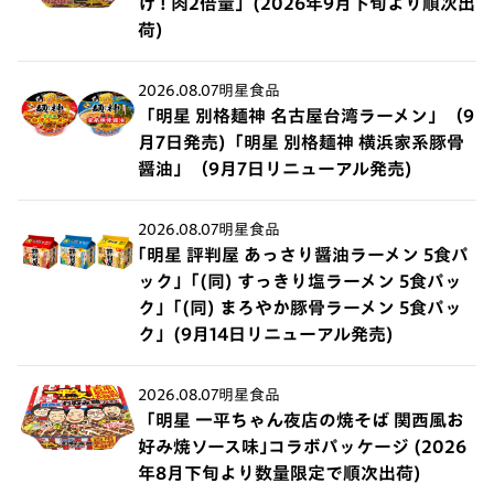
け ! 肉2倍量」(2026年9月下旬より順次出
荷)
2026.08.07
明星食品
「明星 別格麺神 名古屋台湾ラーメン」（9
月7日発売)「明星 別格麺神 横浜家系豚骨
醤油」（9月7日リニューアル発売)
2026.08.07
明星食品
｢明星 評判屋 あっさり醤油ラーメン 5食パ
ック」｢(同) すっきり塩ラーメン 5食パッ
ク」｢(同) まろやか豚骨ラーメン 5食パッ
ク」(9月14日リニューアル発売)
2026.08.07
明星食品
「明星 一平ちゃん夜店の焼そば 関西風お
好み焼ソース味｣コラボパッケージ (2026
年8月下旬より数量限定で順次出荷)