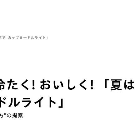
CEで! カップヌードルライト」
たく! おいしく! 「夏は
ードルライト」
方"の提案