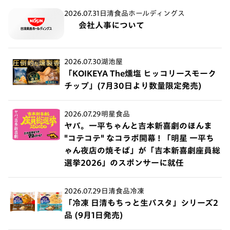
2026.07.31
日清食品ホールディングス
会社人事について
2026.07.30
湖池屋
「KOIKEYA The燻塩 ヒッコリースモーク
チップ」(7月30日より数量限定発売)
2026.07.29
明星食品
ヤバ。一平ちゃんと吉本新喜劇のほんま
"コテコテ" なコラボ開幕 ! 「明星 一平ち
ゃん夜店の焼そば」が「吉本新喜劇座員総
選挙2026」のスポンサーに就任
2026.07.29
日清食品冷凍
「冷凍 日清もちっと生パスタ」シリーズ2
品 (9月1日発売)