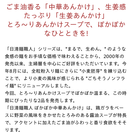
ごま油香る「中華あんかけ」、生姜感
たっぷり「生姜あんかけ」
とろ～りあんかけスープで、ぽかぽか
なひとときを!
「日清麺職人」シリーズは、"まるで、生めん。" のような
食感の麺をお手頃な価格で味わえることから、2000年の
発売以来、主婦層を中心にご好評をいただいています。今
年8月には、全粒粉入り麺にさらに "小麦胚芽" を練り込む
ことで、より小麦の風味が感じられる "ごちそうノンフラ
イ麺" にリニューアルしました。
今回、とろ～りあんかけスープでぽかぽか温まる、この時
期にぴったりな2品を発売します。
「日清麺職人 ぽかぽか中華あんかけ」は、鶏ガラをベー
スに野菜の風味をきかせたとろみのある醤油スープが特長
で、アクセントに加えたごま油がふわっと香り食欲をそそ
ります。