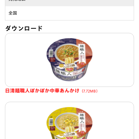
全国
ダウンロード
日清麺職人ぽかぽか中華あんかけ
（7.72MB）