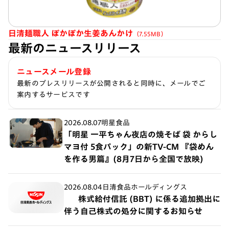
日清麺職人 ぽかぽか生姜あんかけ
（7.55MB）
最新のニュースリリース
ニュースメール登録
最新のプレスリリースが公開されると同時に、メールでご
案内するサービスです
2026.08.07
明星食品
「明星 一平ちゃん夜店の焼そば 袋 からし
マヨ付 5食パック」の新TV-CM 『袋めん
を作る男篇』(8月7日から全国で放映)
2026.08.04
日清食品ホールディングス
株式給付信託 (BBT) に係る追加拠出に
伴う自己株式の処分に関するお知らせ