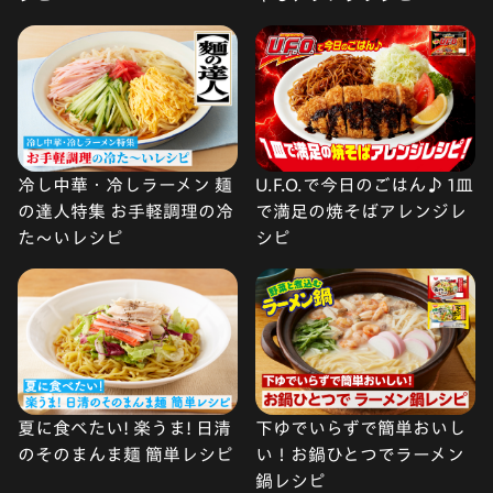
冷し中華・冷しラーメン 麺
U.F.O.で今日のごはん♪ 1皿
の達人特集 お手軽調理の冷
で満足の焼そばアレンジレ
た〜いレシピ
シピ
夏に食べたい! 楽うま! 日清
下ゆでいらずで簡単おいし
のそのまんま麺 簡単レシピ
い！お鍋ひとつでラーメン
鍋レシピ