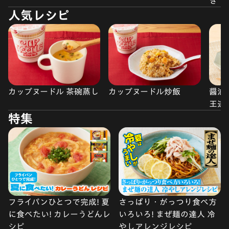
き
人気レシピ
カップヌードル 茶碗蒸し
カップヌードル炒飯
醤油
王道
特集
フライパンひとつで完成! 夏
さっぱり・がっつり食べ方
に食べたい! カレーうどんレ
いろいろ! まぜ麺の達人 冷
シピ
やしアレンジレシピ