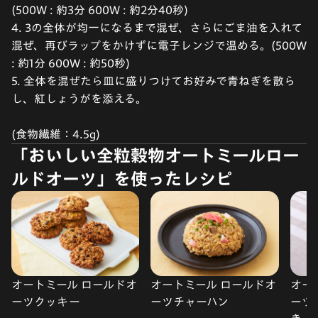
(500W : 約3分 600W : 約2分40秒)
4. 3の全体が均一になるまで混ぜ、さらにごま油を入れて
混ぜ、再びラップをかけずに電子レンジで温める。(500W
: 約1分 600W : 約50秒)
5. 全体を混ぜたら皿に盛りつけてお好みで青ねぎを散ら
し、紅しょうがを添える。
(食物繊維：4.5g)
「おいしい全粒穀物オートミールロー
ルドオーツ」を使ったレシピ
オートミール ロールドオ
オートミール ロールドオ
オー
ーツクッキー
ーツチャーハン
ーツ