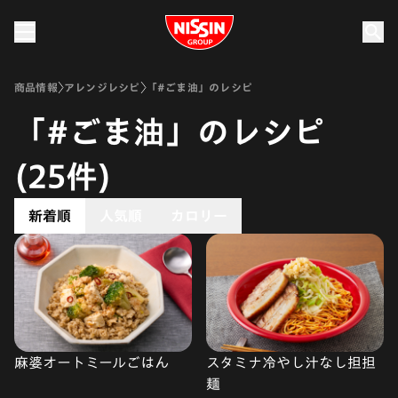
Nissin Group
商品情報
アレンジレシピ
「#ごま油」のレシピ
「#ごま油」のレシピ
(25件)
新着順
人気順
カロリー
麻婆オートミールごはん
スタミナ冷やし汁なし担担
麺