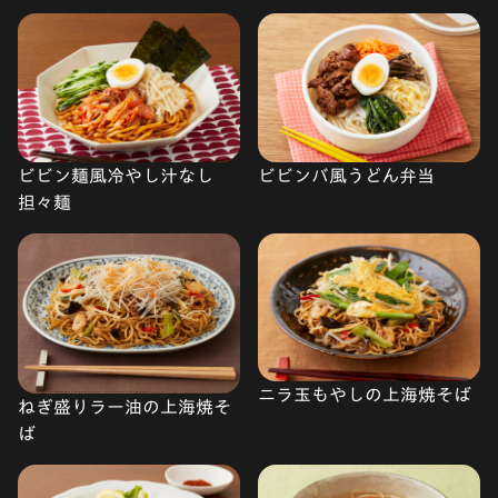
ビビン麺風冷やし汁なし
ビビンバ風うどん弁当
担々麺
ニラ玉もやしの上海焼そば
ねぎ盛りラー油の上海焼そ
ば