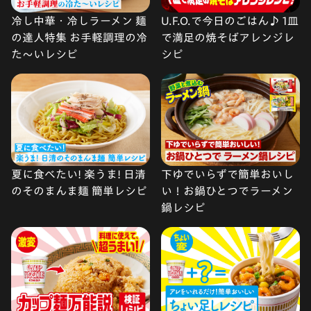
冷し中華・冷しラーメン 麺
U.F.O.で今日のごはん♪ 1皿
の達人特集 お手軽調理の冷
で満足の焼そばアレンジレ
た〜いレシピ
シピ
夏に食べたい! 楽うま! 日清
下ゆでいらずで簡単おいし
のそのまんま麺 簡単レシピ
い！お鍋ひとつでラーメン
鍋レシピ