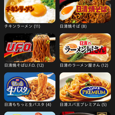
チキンラーメン (11)
日清焼そば (8)
日清焼そばU.F.O. (12)
日清のラーメン屋さん (12)
日清もちっと生パスタ (4)
日清スパ王プレミアム (5)