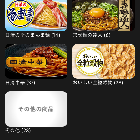
日清のそのまんま麺 (14)
まぜ麺の達人 (6)
日清中華 (37)
おいしい全粒穀物 (28)
その他 (28)