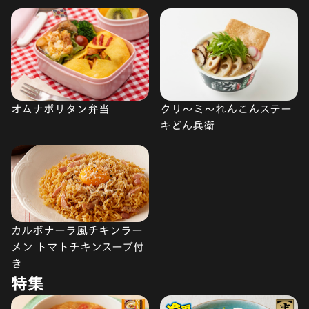
オムナポリタン弁当
クリ～ミ～れんこんステー
キどん兵衛
カルボナーラ風チキンラー
メン トマトチキンスープ付
き
特集