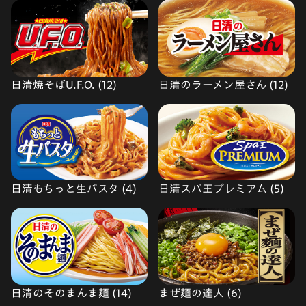
日清焼そばU.F.O. (12)
日清のラーメン屋さん (12)
日清もちっと生パスタ (4)
日清スパ王プレミアム (5)
日清のそのまんま麺 (14)
まぜ麺の達人 (6)