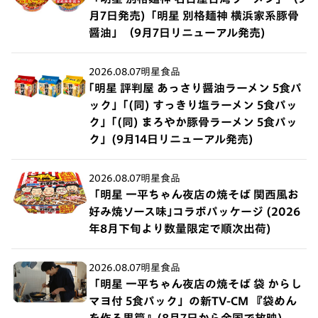
月7日発売)「明星 別格麺神 横浜家系豚骨
醤油」（9月7日リニューアル発売)
2026.08.07
明星食品
｢明星 評判屋 あっさり醤油ラーメン 5食パ
ック」｢(同) すっきり塩ラーメン 5食パッ
ク」｢(同) まろやか豚骨ラーメン 5食パッ
ク」(9月14日リニューアル発売)
2026.08.07
明星食品
「明星 一平ちゃん夜店の焼そば 関西風お
好み焼ソース味｣コラボパッケージ (2026
年8月下旬より数量限定で順次出荷)
2026.08.07
明星食品
「明星 一平ちゃん夜店の焼そば 袋 からし
マヨ付 5食パック」の新TV-CM 『袋めん