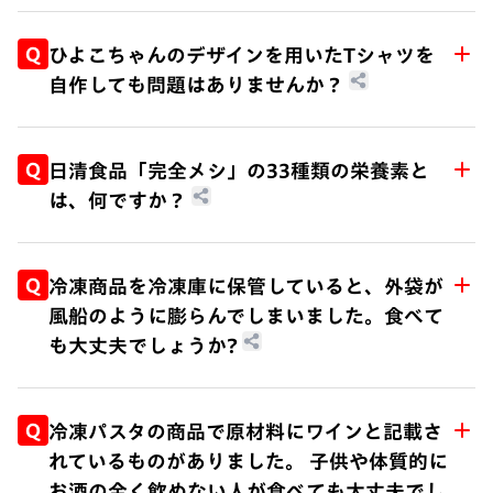
A.
添付のスープ(液体・粉末)は、パッケージ記載の
賞味期限内にご利用ください。
Q
ひよこちゃんのデザインを用いたTシャツを
スープを長期間保管しますと、味や香りが悪くな
自作しても問題はありませんか？
ります。
また、液体スープは長期間保存しますと、スープ
A.
ひよこちゃんを含む弊社のキャラクターデザイン
の塩分が結晶化する事があります。
は、著作権等の知的財産権により保護されており
Q
日清食品「完全メシ」の33種類の栄養素と
結晶化したものは、ガラスやプラスチックのよう
ます。大変申し訳ございませんが、非営利目的で
は、何ですか？
に見える事がありますが、水やお湯に入れると溶
ありましても弊社管轄外での使用はお断りさせて
けます。
いただいております。
A.
33種類の栄養素は以下のとおりです。
たんぱく質、脂質、飽和脂肪酸、n-3系脂肪酸、n
Q
冷凍商品を冷凍庫に保管していると、外袋が
-6系脂肪酸、炭水化物、食物繊維、ビタミンA、
風船のように膨らんでしまいました。食べて
ビタミンD、ビタミンE、ビタミンK、ビタミンB
も大丈夫でしょうか?
1、ビタミンB2、ナイアシン、ビタミンB6、ビタ
ミンB12、葉酸、パントテン酸、ビオチン、ビタ
A.
包装が風船のように膨らむ現象は、冷凍庫の開閉
ミンC、ナトリウム、カリウム、カルシウム、マ
や霜取り機能の繰り返しによって庫内温度が変化
Q
冷凍パスタの商品で原材料にワインと記載さ
グネシウム、リン、鉄、亜鉛、銅、マンガン、ヨ
し、食品中の水分が気化したり、袋のわずかな隙
れているものがありました。 子供や体質的に
ウ素、セレン、クロム、モリブデン
間から空気が入り込むことにより袋が膨張したも
お酒の全く飲めない人が食べても大丈夫でし