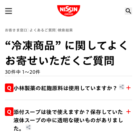
Nissin Group
お客さま窓口
よくあるご質問
検索結果
“冷凍商品” に関してよく
お寄せいただくご質問
30件中 1〜20件
Q
小林製薬の紅麹原料は使用していますか？
A.
弊社グループ各社 (日清食品、明星食品、日清食
品チルド、日清食品冷凍、日清シスコ、日清ヨー
Q
添付スープは後で使えますか？保存していた
ク、ぼんち、湖池屋) が製造・販売する製品に
液体スープの中に透明な硬いものがありまし
は、健康被害が報道されている小林製薬の紅麹原
た。
料は一切使用しておりません。