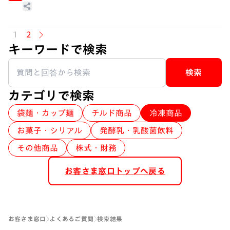
けます。
ますのでご参考ください。
【商品情報】
http://www.nissin.com/jp/product
また、ウェブサイトの商品情報からもご覧いただ
s/
けます。
A.
お手数ですが、おいしくお召し上がりいただくた
1
2
【商品情報】
http://www.nissin.com/jp/product
めに、1つずつ調理してください。
キーワードで検索
s/
電子レンジは、庫内の位置により加熱状況が異な
なお、ナトリウムを食塩相当量に換算するために
ります。片方の調理が不完全であったり、噴きこ
検索
は、標準栄養成分表のナトリウム量に2.54を乗じ
ぼれの原因となります。
カテゴリで検索
てください。例えばナトリウム1000mgの場合、1
000mg×2.54=2546mgで、食塩相当量は2.5gに
袋麺・カップ麺
チルド商品
冷凍商品
なります。1996年5月24日から施行された「栄養
お菓子・シリアル
発酵乳・乳酸菌飲料
表示基準」により、ナトリウム表示をしていま
す。※ただし、1000mgを超える場合は「g」で表
その他商品
株式・財務
示できます。
お客さま窓口トップへ戻る
お客さま窓口
よくあるご質問
検索結果