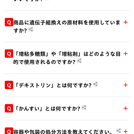
す。そこに光があたると緑色に発色したように見
えます。このような現象はハムや刺身などにもし
A.
日清食品グループでは、お客様からいただく新し
ばしば見られるものです。この発色は肉由来のも
い商品、技術、デザイン、製造方法、広告宣伝、
Q
商品に遺伝子組換えの原材料を使用していま
のですので安心してお召し上がりいただけます。
マーケティング等に関するアイデア、メモ、図
すか?
画、コンセプトその他のご提案は、当社が一般に
募集することを告示した場合を除き、原則として
A.
義務表示に該当する主原料については、遺伝子組
受け付けていません。
み換え原材料を使用していません。
Q
「増粘多糖類」や「増粘剤」はどのような目
【日清食品グループ外部提案規程】
http://www.n
的で使用されるのですか?
issin.com/jp/docs/suggestion.html
A.
増粘多糖類や増粘剤とは、高い粘性をもつ水溶性
の多糖類で、めんの歯ごたえ、舌ざわり、つるみ
Q
「デキストリン」とは何ですか?
などを調節したり、スープにとろみを付けたりし
ます。
A.
デキストリンは、主にじゃがいもやとうもろこし
主なものには、カンキツ類やリンゴなどを原料と
のデンプンから作られています。
Q
「かんすい」とは何ですか?
するペクチン、藻類から抽出したアルギン酸、カ
デンプンを化学的、あるいは酵素的な方法により
ラギーナン、マメ科の植物の実から抽出したグァ
低分子化したものの総称で、デンプンとマルトー
A.
かんすいは、ラーメン特有の風味と独特のコシを
ーガム、ローカストビーンガム、タマリンドガ
ス (麦芽糖) の中間にあたります。
作るために使用するものです。
Q
容器や包装の処分方法を教えてください。