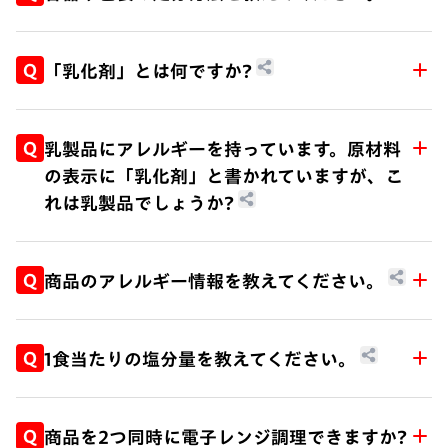
ム、微生物が生成するキサンタンガム、カードラ
少量の原材料を均一に混合する際に使用します。
元来、中国の炭酸ナトリウムを含む湖水を混ぜた
ンなどがあります。
のが始まりで、昔からめんやワンタン、まんじゅ
A.
商品の袋、容器、蓋、外装フィルム等の包装類
うの皮などの製造に使われています。
は、「プラ」「紙」に識別され、それぞれに識別
Q
「乳化剤」とは何ですか?
現在はカリウム、ナトリウムの炭酸塩とリン酸塩
表示をしています。分別につきましては各自治体
を原料に作られ、そのうちの1または2種類以上の
の基準に従っていただきますようお願いします。
A.
「乳化剤」は、本来混ざり合わない油と水を混合
混合物を「かんすい」として使用しています。
して均一に乳化させるために用いられます。主に
Q
乳製品にアレルギーを持っています。原材料
レシチン (大豆)、ショ糖脂肪酸エステル、グリセ
の表示に「乳化剤」と書かれていますが、こ
リン脂肪酸エステル等が用いられます。乳という
れは乳製品でしょうか?
文字が入っていますが、乳由来原料を使用してい
るのではなく、油脂と水 (溶液) の混合された状態
A.
「乳化剤」は「乳製品」ではありません。
が白くにごるので、乳のように見えることから乳
ただし、原材料に他の乳成分が含まれている可能
Q
商品のアレルギー情報を教えてください。
化(剤)と名付けられています。
性がありますので、商品に表示されているアレル
ギー物質に「乳」がないことをご確認のうえ、お
A.
アレルゲン情報は、商品のパッケージに食品表示
召し上がりください。
基準で義務付けられた特定原材料8品目と表示が
Q
1食当たりの塩分量を教えてください。
推奨されている20品目の合計28品目について掲
載しています。
A.
商品のパッケージに「栄養成分表示」を記載して
また、ウェブサイトの商品情報からもご覧いただ
います。その枠内に「食塩相当量」を記載してい
Q
商品を2つ同時に電子レンジ調理できますか?