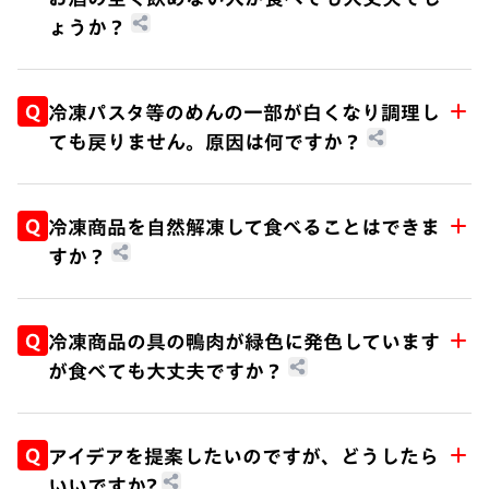
日清食品の「完全メシ」は、「日本人の食事摂取
のです。ただし、腐敗した場合でも包装が膨らむ
ょうか？
基準」で設定されたビタミン・ミネラルなど33種
ことがありますので、開封の際には麺の色や臭い
類の栄養素とおいしさの完全なバランスを追求し
などをお確かめください。
A.
原材料にワインを使用している場合、ワインに含
たブランドです。最新フードテクノロジーを駆使
まれるアルコール成分のほとんどは調理時に蒸発
Q
冷凍パスタ等のめんの一部が白くなり調理し
することで、たんぱく質、脂質、炭水化物の三大
して無くなりますが、わずかに残る場合もありま
ても戻りません。原因は何ですか？
栄養素のほか、ビタミン、ミネラル、必須脂肪酸
すので、お子様やアルコールに弱い方、敏感な
もバランスよく整え、さらに、栄養素独特の苦み
方、お車を運転する予定のある方はお控えくださ
A.
冷凍保存中の温度変化により、部分的にめんの水
やエグみを抑えることで、普段の食事と変わらな
いますようお願いいたします。
分が失われて乾燥してしまったものと考えられま
Q
冷凍商品を自然解凍して食べることはできま
いおいしさを実現しています。
す。乾燥した部分は食感が損なわれている場合が
【完全メシ】
すか？
https://www.nissinkanzenmeshi.co
あります。
m/
A.
保存温度以外での長時間の放置は、腐敗するおそ
れもあり衛生上好ましくありません。自然解凍は
Q
冷凍商品の具の鴨肉が緑色に発色しています
避けていただき、商品に記載する調理方法のとお
が食べても大丈夫ですか？
りに必ず加熱してからお召し上がりください。
A.
肉の筋繊維を直角にスライスすると、切断面から
血液色素（ヘモグロビン）の代謝物であるビリベ
Q
アイデアを提案したいのですが、どうしたら
ルジンという物質が浸み出てくることがありま
いいですか?