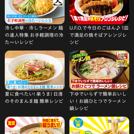
冷し中華・冷しラーメン 麺
U.F.O.で今日のごはん♪ 1皿
の達人特集 お手軽調理の冷
で満足の焼そばアレンジレ
た〜いレシピ
シピ
夏に食べたい! 楽うま! 日清
下ゆでいらずで簡単おいし
のそのまんま麺 簡単レシピ
い！お鍋ひとつでラーメン
鍋レシピ