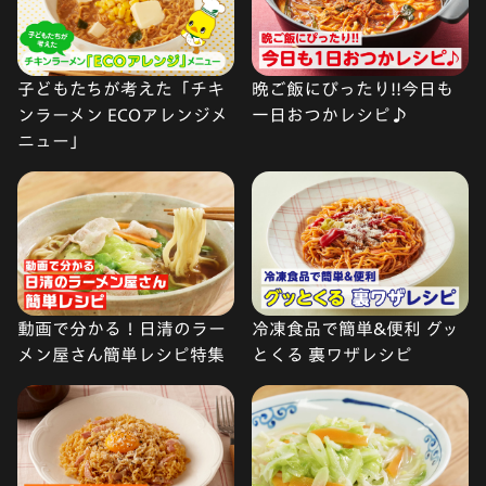
子どもたちが考えた「チキ
晩ご飯にぴったり!!今日も
ンラーメン ECOアレンジメ
一日おつかレシピ♪
ニュー」
動画で分かる！日清のラー
冷凍食品で簡単&便利 グッ
メン屋さん簡単レシピ特集
とくる 裏ワザレシピ