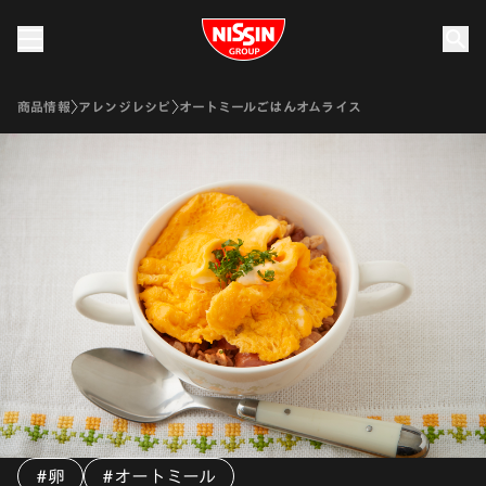
Nissin Group
商品情報
アレンジレシピ
オートミールごはんオムライス
#卵
#オートミール