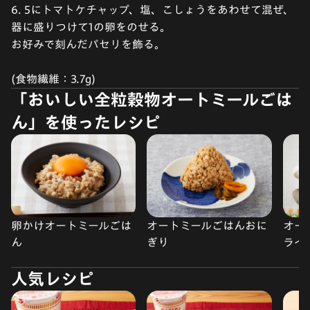
6. 5にトマトケチャップ、塩、こしょうをあわせて混ぜ、
器に盛りつけて1の卵をのせる。
お好みで刻んだパセリを飾る。
(食物繊維：3.7g)
「おいしい全粒穀物オートミールごは
ん」を使ったレシピ
卵かけオートミールごは
オートミールごはんおに
オー
ん
ぎり
ライ
人気レシピ