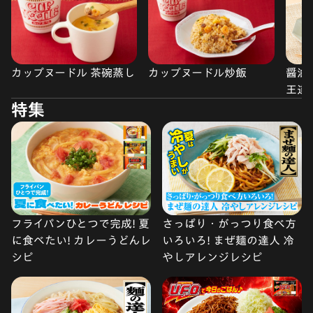
カップヌードル 茶碗蒸し
カップヌードル炒飯
醤油
王道
特集
フライパンひとつで完成! 夏
さっぱり・がっつり食べ方
に食べたい! カレーうどんレ
いろいろ! まぜ麺の達人 冷
シピ
やしアレンジレシピ