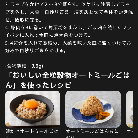
3. ラップをかけて2 ～ 3分蒸らす。ヤケドに注意してラッ
プを外し、大葉・白炒りごま・塩をあわせて全体をかき混
ぜ、俵形に握る。
4. 豚肉を3に巻いて片栗粉をまぶし、ごま油を熱したフラ
イパンに入れて全面に焼き色をつける。
5. 4に☆を入れて煮絡め、大葉を敷いた皿に盛りつけてお
好みで白炒りごまをかける。
(食物繊維：3.8g)
「おいしい全粒穀物オートミールごは
ん」を使ったレシピ
卵かけオートミールごは
オートミールごはんおに
オー