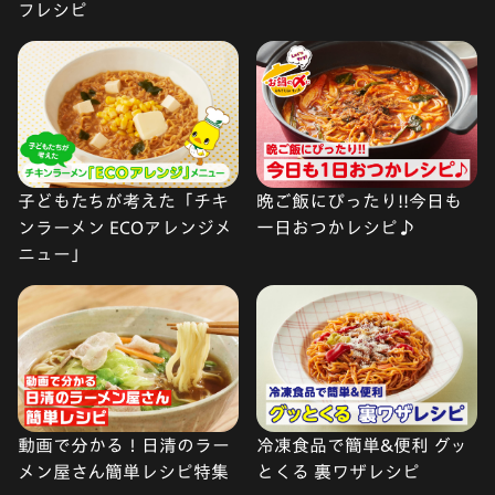
フレシピ
子どもたちが考えた「チキ
晩ご飯にぴったり!!今日も
ンラーメン ECOアレンジメ
一日おつかレシピ♪
ニュー」
動画で分かる！日清のラー
冷凍食品で簡単&便利 グッ
メン屋さん簡単レシピ特集
とくる 裏ワザレシピ