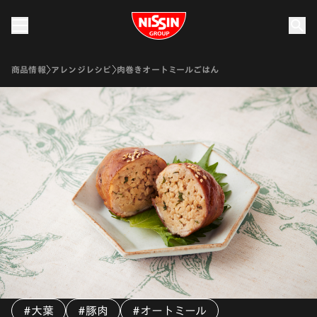
Nissin Group
商品情報
アレンジレシピ
肉巻きオートミールごはん
#大葉
#豚肉
#オートミール