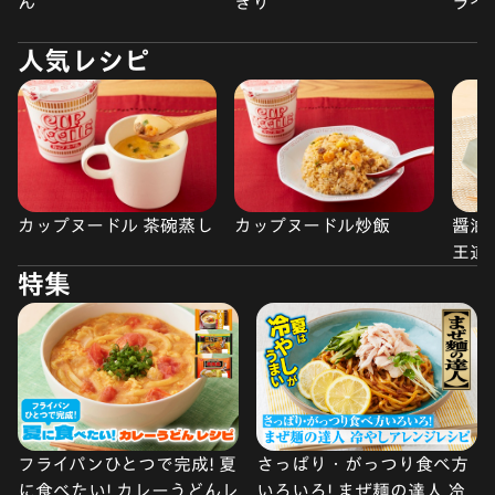
ん
ぎり
ライ
人気レシピ
カップヌードル 茶碗蒸し
カップヌードル炒飯
醤油
王道
特集
フライパンひとつで完成! 夏
さっぱり・がっつり食べ方
に食べたい! カレーうどんレ
いろいろ! まぜ麺の達人 冷