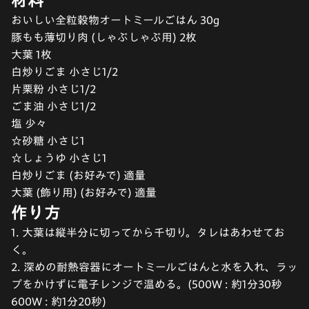
おいしい全粒穀物オートミールごはん 30g
豚もも薄切り肉 (しゃぶしゃぶ用) 2枚
大葉 1枚
白炒りごま 小さじ1/2
片栗粉 小さじ1/2
ごま油 小さじ1/2
塩 少々
☆砂糖 小さじ1
☆しょうゆ 小さじ1
白炒りごま (お好みで) 適量
大葉 (飾り用) (お好みで) 適量
作り方
1. 大葉は縦半分に切ってから千切り。タレはあわせてお
く。
2. 深めの耐熱容器にオートミールごはんと水を入れ、ラッ
プをかけずに電子レンジで温める。(500W : 約1分30秒
600W : 約1分20秒)