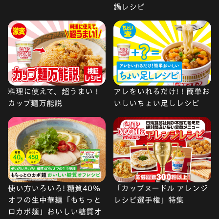
鍋レシピ
料理に使えて、超うまい！
アレをいれるだけ!！簡単お
カップ麺万能説
いしいちょい足しレシピ
使い方いろいろ! 糖質40%
「カップヌードル アレンジ
オフの生中華麺「もちっと
レシピ選手権」特集
ロカボ麺」おいしい糖質オ