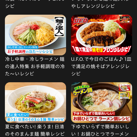
シピ
やしアレンジレシピ
冷し中華・冷しラーメン 麺
U.F.O.で今日のごはん♪ 1皿
の達人特集 お手軽調理の冷
で満足の焼そばアレンジレ
た〜いレシピ
シピ
夏に食べたい! 楽うま! 日清
下ゆでいらずで簡単おいし
のそのまんま麺 簡単レシピ
い！お鍋ひとつでラーメン