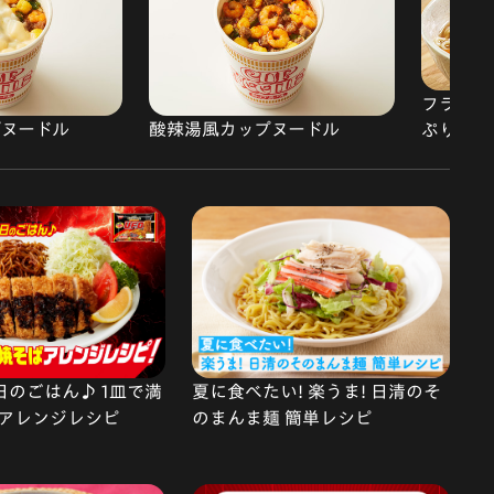
フライパ
ップヌードル
酸辣湯風カップヌードル
ぷりラー
で今日のごはん♪ 1皿で満
夏に食べたい! 楽うま! 日清のそ
アレンジレシピ
のまんま麺 簡単レシピ