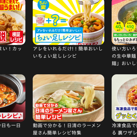
まい！カッ
アレをいれるだけ!！簡単おいし
使い方いろい
いちょい足しレシピ
の生中華麺
麺」おいし
今日も一日
動画で分かる！日清のラーメン
冷凍食品で
屋さん簡単レシピ特集
る 裏ワザ