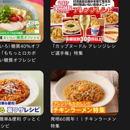
ろ! 糖質40%オフ
「カップヌードル アレンジレシ
「もちっとロカボ
ピ選手権」特集
い糖質オフレシピ
簡単&便利 グッとく
発明60周年！！チキンラーメン
レシピ
特集