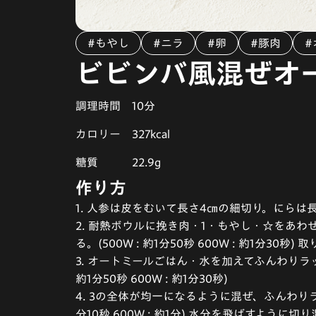
#もやし
#ニラ
#卵
#豚肉
#
ビビンバ風混ぜオ
調理時間
10分
カロリー
327kcal
糖質
22.9g
作り方
1. 人参は皮をむいて長さ4㎝の細切り。にらは
2. 耐熱ボウルに挽き肉・1・もやし・☆をあ
る。(500W : 約1分50秒 600W : 約1分30
3. オートミールごはん・水を加えてふんわりラッ
約1分50秒 600W : 約1分30秒)
4. 3の全体が均一になるように混ぜ、ふんわりラ
分10秒 600W : 約1分) 水分を飛ばすように切