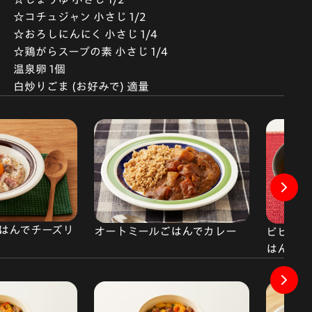
☆コチュジャン 小さじ 1/2
☆おろしにんにく 小さじ 1/4
☆鶏がらスープの素 小さじ 1/4
温泉卵 1個
白炒りごま (お好みで) 適量
はんでチーズリ
オートミールごはんでカレー
ビビンバ
はん