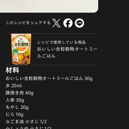
このレシピをシェアする
レシピで使用している商品
おいしい全粒穀物オートミー
ルごはん
材料
おいしい全粒穀物オートミールごはん 30g
水 25ml
豚挽き肉 40g
人参 30g
もやし 20g
にら 10g
☆ごま油 小さじ 1/2
☆しょうゆ 小さじ 1/2