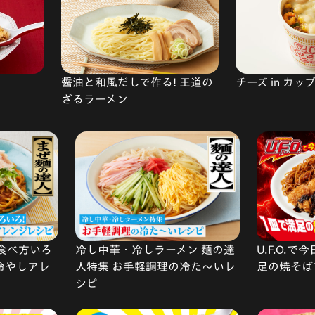
醤油と和風だしで作る! 王道の
チーズ in カ
ざるラーメン
食べ方いろ
冷し中華・冷しラーメン 麺の達
U.F.O.
 冷やしアレ
人特集 お手軽調理の冷た〜いレ
足の焼そば
シピ