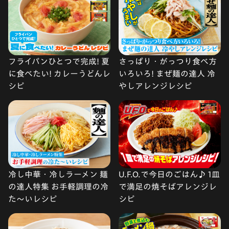
フライパンひとつで完成! 夏
さっぱり・がっつり食べ方
に食べたい! カレーうどんレ
いろいろ! まぜ麺の達人 冷
シピ
やしアレンジレシピ
冷し中華・冷しラーメン 麺
U.F.O.で今日のごはん♪ 1皿
の達人特集 お手軽調理の冷
で満足の焼そばアレンジレ
た〜いレシピ
シピ