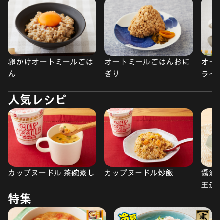
卵かけオートミールごは
オートミールごはんおに
オー
ん
ぎり
ライ
人気レシピ
カップヌードル 茶碗蒸し
カップヌードル炒飯
醤油
王道
特集