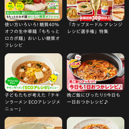
使い方いろいろ! 糖質40%
「カップヌードル アレンジ
オフの生中華麺「もちっと
レシピ選手権」特集
ロカボ麺」おいしい糖質オ
フレシピ
子どもたちが考えた「チキ
晩ご飯にぴったり!!今日も
ンラーメン ECOアレンジメ
一日おつかレシピ♪
ニュー」